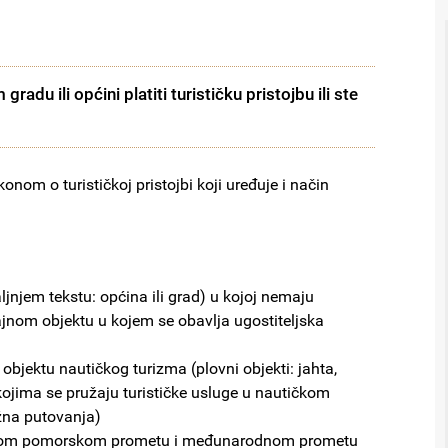
radu ili općini platiti turističku pristojbu ili ste
onom o turističkoj pristojbi koji uređuje i način
jnjem tekstu: općina ili grad) u kojoj nemaju
ajnom objektu u kojem se obavlja ugostiteljska
bjektu nautičkog turizma (plovni objekti: jahta,
kojima se pružaju turističke usluge u nautičkom
užna putovanja)
nom pomorskom prometu i međunarodnom prometu