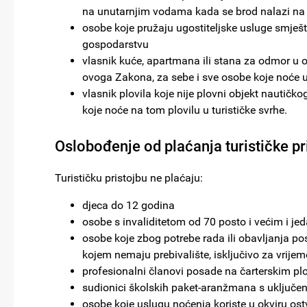
na unutarnjim vodama kada se brod nalazi na vez
osobe koje pružaju ugostiteljske usluge smješ
gospodarstvu
vlasnik kuće, apartmana ili stana za odmor u op
ovoga Zakona, za sebe i sve osobe koje noće u 
vlasnik plovila koje nije plovni objekt nautič
koje noće na tom plovilu u turističke svrhe.
Oslobođenje od plaćanja turističke pr
Turističku pristojbu ne plaćaju:
djeca do 12 godina
osobe s invaliditetom od 70 posto i većim i jeda
osobe koje zbog potrebe rada ili obavljanja pos
kojem nemaju prebivalište, isključivo za vrije
profesionalni članovi posade na čarterskim p
sudionici školskih paket-aranžmana s uključen
osobe koje uslugu noćenja koriste u okviru ost