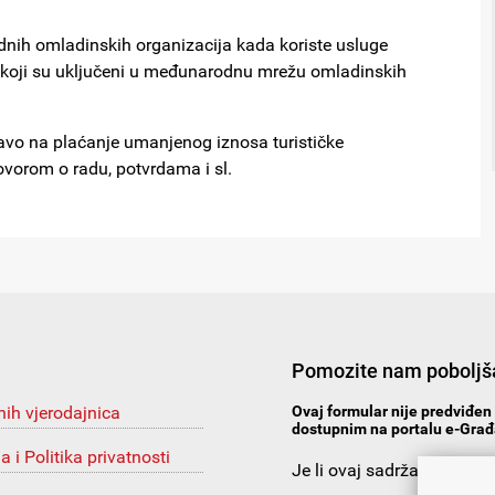
nih omladinskih organizacija kada koriste usluge
 koji su uključeni u međunarodnu mrežu omladinskih
ravo na plaćanje umanjenog iznosa turističke
vorom o radu, potvrdama i sl.
Pomozite nam poboljša
nih vjerodajnica
Ovaj formular nije predviđen 
dostupnim na portalu e-Građa
ja i Politika privatnosti
Je li ovaj sadržaj korista