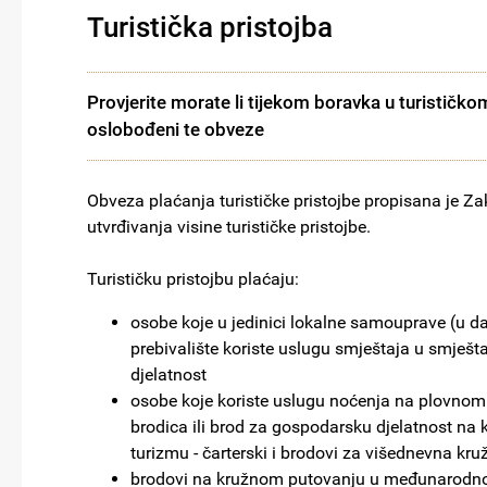
Turistička pristojba
Provjerite morate li tijekom boravka u turističkom g
oslobođeni te obveze
Obveza plaćanja turističke pristojbe propisana je Zak
utvrđivanja visine turističke pristojbe.
Turističku pristojbu plaćaju:
osobe koje u jedinici lokalne samouprave (u dal
prebivalište koriste uslugu smještaja u smješt
djelatnost
osobe koje koriste uslugu noćenja na plovnom o
brodica ili brod za gospodarsku djelatnost na 
turizmu - čarterski i brodovi za višednevna kr
brodovi na kružnom putovanju u međunarod