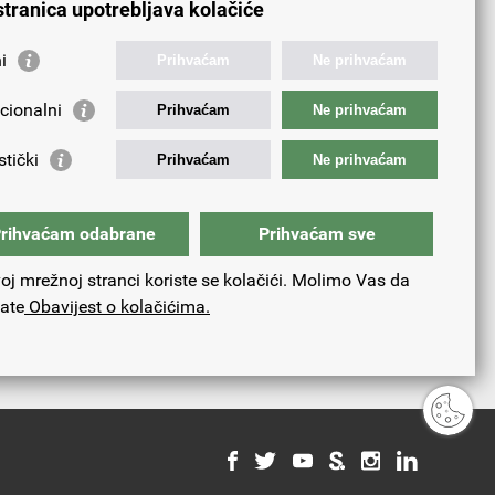
stranica upotrebljava kolačiće
i
Prihvaćam
Ne prihvaćam
cionalni
Prihvaćam
Ne prihvaćam
stički
Prihvaćam
Ne prihvaćam
rihvaćam odabrane
Prihvaćam sve
oj mrežnoj stranci koriste se kolačići. Molimo Vas da
tate
Obavijest o kolačićima.