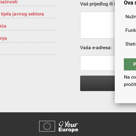
upačnosti
Ova 
Vaš prijedlog ili komentar:
 tijela javnog sektora
Nužn
ića
Funk
enja
Stati
Vaša e-adresa:
P
Na ov
proči