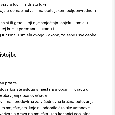
u u luci ili sidrištu luke
taja u domaćinstvu ili na obiteljskom poljoprivrednom
ćini ili gradu koji nije smještajni objekt u smislu
toj kući, apartmanu ili stanu i
kog turizma u smislu ovoga Zakona, za sebe i sve osobe
istojbe
n pratitelj
lova koriste uslugu smještaja u općini ili gradu u
me obavljanja poslova/rada
lovilima i brodovima za višednevna kružna putovanja
im smještajem, koje su odobrile školske ustanove
varivanja prava na smještaj kao korisnici socijalne