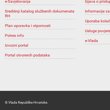
e-Savjetovanja
Izjava o prist
Središnji katalog službenih dokumenata
Informacije za
RH
Uporaba kolač
Plan oporavka i otpornosti
Usluge povjer
Potres info
e-Vlada
Izvozni portal
Portal otvorenih podataka
© Vlada Republike Hrvatske.