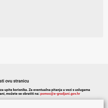
ti ovu stranicu
za upite korisnika. Za eventualna pitanja u vezi s uslugama
ni, možete se obratiti na:
pomoc@e-gradjani.gov.hr
n?
Da
Ne
Djelomice