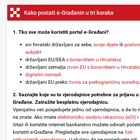
Kako postati e-Građanin u tri koraka
1. Tko sve može koristiti portal e-Građani?
svi hrvatski državljani za sebe,
svoje dijete
ili
poslov
subjekt
državljani EU/EEA
s boravištem u Hrvatskoj
državljani zemalja
izvan EU s boravištem u Hrvatsko
digitalni nomadi
državljani EU preko
čvora za prekograničnu suradnj
2. Saznajte koje su to vjerodajnice potrebne za prijavu u
Građane. Zatražite besplatnu vjerodajnicu.
Vjerojatno već posjedujete jednu od vjerodajnica, a da to n
ne znate. Ako imate
elektroničku osobnu iskaznicu (eOI)
i
čitač ili koristite internet bankarstvo možete odmah početi
koristiti e-Građane. Pregledajte sve vjerodajnice na
listi
prihvaćenih vjerodajnica
. U slučaju da ne posjedujete niti