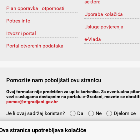
sektora
Plan oporavka i otpornosti
Uporaba kolačića
Potres info
Usluge povjerenja
Izvozni portal
e-Vlada
Portal otvorenih podataka
Pomozite nam poboljšati ovu stranicu
Ovaj formular nije predviđen za upite korisnika. Za eventualna pitan
vezi s uslugama dostupnim na portalu e-Građani, možete se obratiti
pomoc@e-gradjani.gov.hr
Je li ovaj sadržaj koristan?
Da
Ne
Djelomice
Vaš prijedlog ili komentar:
Ova stranica upotrebljava kolačiće