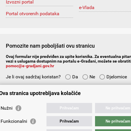
Izvozni portal
e-Vlada
Portal otvorenih podataka
Pomozite nam poboljšati ovu stranicu
Ovaj formular nije predviđen za upite korisnika. Za eventualna pitan
vezi s uslugama dostupnim na portalu e-Građani, možete se obratiti
pomoc@e-gradjani.gov.hr
Je li ovaj sadržaj koristan?
Da
Ne
Djelomice
Vaš prijedlog ili komentar:
Ova stranica upotrebljava kolačiće
Nužni
Prihvaćam
Ne prihvaćam
Funkcionalni
Prihvaćam
Ne prihvaćam
Vaša e-adresa: