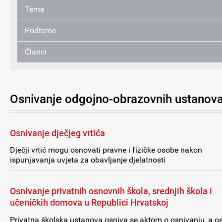
Teme
Podteme
Članci
Osnivanje odgojno-obrazovnih ustanov
Osnivanje dječjeg vrtića
Dječji vrtić mogu osnovati pravne i fizičke osobe nakon
ispunjavanja uvjeta za obavljanje djelatnosti
Osnivanje privatnih osnovnih škola, srednjih škola i
učeničkih domova u Republici Hrvatskoj
Privatna školska ustanova osniva se aktom o osnivanju, a o