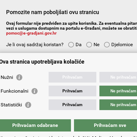
Pomozite nam poboljšati ovu stranicu
Ovaj formular nije predviđen za upite korisnika. Za eventualna pitan
vezi s uslugama dostupnim na portalu e-Građani, možete se obratiti
pomoc@e-gradjani.gov.hr
Je li ovaj sadržaj koristan?
Da
Ne
Djelomice
Vaš prijedlog ili komentar:
Ova stranica upotrebljava kolačiće
Nužni
Prihvaćam
Ne prihvaćam
Funkcionalni
Prihvaćam
Ne prihvaćam
Vaša e-adresa:
Statistički
Prihvaćam
Ne prihvaćam
Prihvaćam odabrane
Prihvaćam sve