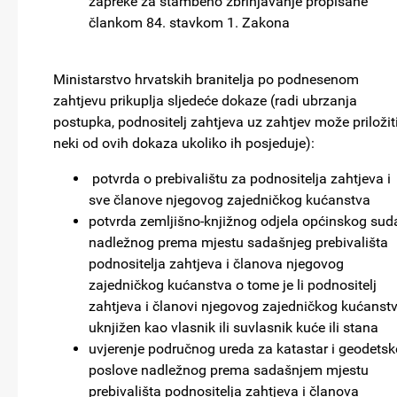
zapreke za stambeno zbrinjavanje propisane
člankom 84. stavkom 1. Zakona
Ministarstvo hrvatskih branitelja po podnesenom
zahtjevu prikuplja sljedeće dokaze (radi ubrzanja
postupka, podnositelj zahtjeva uz zahtjev može priložiti
neki od ovih dokaza ukoliko ih posjeduje):
potvrda o prebivalištu za podnositelja zahtjeva i
sve članove njegovog zajedničkog kućanstva
potvrda zemljišno-knjižnog odjela općinskog sud
nadležnog prema mjestu sadašnjeg prebivališta
podnositelja zahtjeva i članova njegovog
zajedničkog kućanstva o tome je li podnositelj
zahtjeva i članovi njegovog zajedničkog kućanst
uknjižen kao vlasnik ili suvlasnik kuće ili stana
uvjerenje područnog ureda za katastar i geodetsk
poslove nadležnog prema sadašnjem mjestu
prebivališta podnositelja zahtjeva i članova