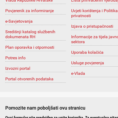
Vlada Republike Hrvatske
Lista prihvaćenih vjeroda
Povjerenik za informiranje
Uvjeti korištenja i Politika
privatnosti
e-Savjetovanja
Izjava o pristupačnosti
Središnji katalog službenih
dokumenata RH
Informacije za tijela javn
sektora
Plan oporavka i otpornosti
Uporaba kolačića
Potres info
Usluge povjerenja
Izvozni portal
e-Vlada
Portal otvorenih podataka
Pomozite nam poboljšati ovu stranicu
Ovaj formular nije predviđen za upite korisnika. Za eventualna pitan