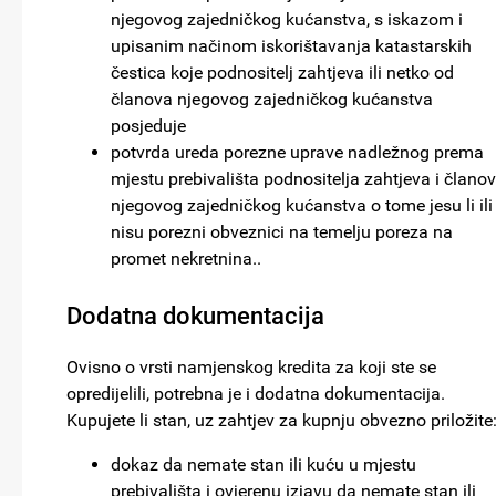
njegovog zajedničkog kućanstva, s iskazom i
upisanim načinom iskorištavanja katastarskih
čestica koje podnositelj zahtjeva ili netko od
članova njegovog zajedničkog kućanstva
posjeduje
potvrda ureda porezne uprave nadležnog prema
mjestu prebivališta podnositelja zahtjeva i člano
njegovog zajedničkog kućanstva o tome jesu li ili
nisu porezni obveznici na temelju poreza na
promet nekretnina..
Dodatna dokumentacija
Ovisno o vrsti namjenskog kredita za koji ste se
opredijelili, potrebna je i dodatna dokumentacija.
Kupujete li stan, uz zahtjev za kupnju obvezno priložite
dokaz da nemate stan ili kuću u mjestu
prebivališta i ovjerenu izjavu da nemate stan ili