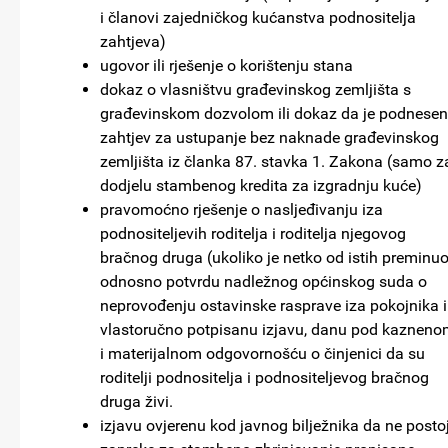
i članovi zajedničkog kućanstva podnositelja
zahtjeva)
ugovor ili rješenje o korištenju stana
dokaz o vlasništvu građevinskog zemljišta s
građevinskom dozvolom ili dokaz da je podnesen
zahtjev za ustupanje bez naknade građevinskog
zemljišta iz članka 87. stavka 1. Zakona (samo z
dodjelu stambenog kredita za izgradnju kuće)
pravomoćno rješenje o nasljeđivanju iza
podnositeljevih roditelja i roditelja njegovog
bračnog druga (ukoliko je netko od istih preminuo
odnosno potvrdu nadležnog općinskog suda o
neprovođenju ostavinske rasprave iza pokojnika il
vlastoručno potpisanu izjavu, danu pod kaznen
i materijalnom odgovornošću o činjenici da su
roditelji podnositelja i podnositeljevog bračnog
druga živi.
izjavu ovjerenu kod javnog bilježnika da ne posto