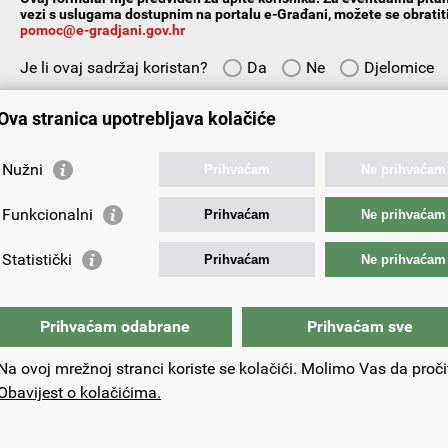
vezi s uslugama dostupnim na portalu e-Građani, možete se obratiti
pomoc@e-gradjani.gov.hr
Je li ovaj sadržaj koristan?
Da
Ne
Djelomice
Vaš prijedlog ili komentar:
Ova stranica upotrebljava kolačiće
Nužni
Prihvaćam
Ne prihvaćam
Funkcionalni
Prihvaćam
Ne prihvaćam
Vaša e-adresa:
Statistički
Prihvaćam
Ne prihvaćam
Prihvaćam odabrane
Prihvaćam sve
Na ovoj mrežnoj stranci koriste se kolačići. Molimo Vas da proči
Obavijest o kolačićima.