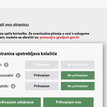
ti ovu stranicu
za upite korisnika. Za eventualna pitanja u vezi s uslugama
ni, možete se obratiti na:
pomoc@e-gradjani.gov.hr
n?
Da
Ne
Djelomice
stranica upotrebljava kolačiće
i
Prihvaćam
Ne prihvaćam
cionalni
Prihvaćam
Ne prihvaćam
stički
Prihvaćam
Ne prihvaćam
rihvaćam odabrane
Prihvaćam sve