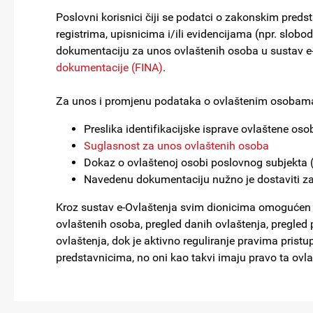
Poslovni korisnici čiji se podatci o zakonskim pre
registrima, upisnicima i/ili evidencijama (npr. slob
dokumentaciju za unos ovlaštenih osoba u sustav e
dokumentacije (FINA)
.
Za unos i promjenu podataka o ovlaštenim osobama
Preslika identifikacijske isprave ovlaštene oso
Suglasnost za unos ovlaštenih osoba
Dokaz o ovlaštenoj osobi poslovnog subjekta (npr
Navedenu dokumentaciju nužno je dostaviti za
Kroz sustav e-Ovlaštenja svim dionicima omogućen j
ovlaštenih osoba, pregled danih ovlaštenja, pregled p
ovlaštenja, dok je aktivno reguliranje pravima pristu
predstavnicima, no oni kao takvi imaju pravo ta ovlaš