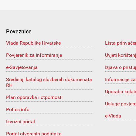
Poveznice
Vlada Republike Hrvatske
Lista prihvaće
Povjerenik za informiranje
Uvjeti korišten
e-Savjetovanja
Izjava o prist
Središnji katalog službenih dokumenata
Informacije za
RH
Uporaba kolač
Plan oporavka i otpornosti
Usluge povjer
Potres info
e-Vlada
Izvozni portal
Portal otvorenih podataka