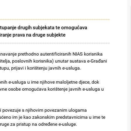
upanje drugih subjekata te omogućava
anje prava na druge subjekte
vanje prethodno autentificiranih NIAS korisnika
telja, poslovnih korisnika) unutar sustava e-Građani
upu, prijavi i korištenju javnih e-usluga.
nih e-usluga u ime njihove maloljetne djece, dok
vne osobe omogućava korištenje javnih e-usluga u
ski povezuje s njihovim povezanim ulogama
ćeno im je kao zakonskim predstavnicima u ime te
druge za pristup na određene e-usluge.