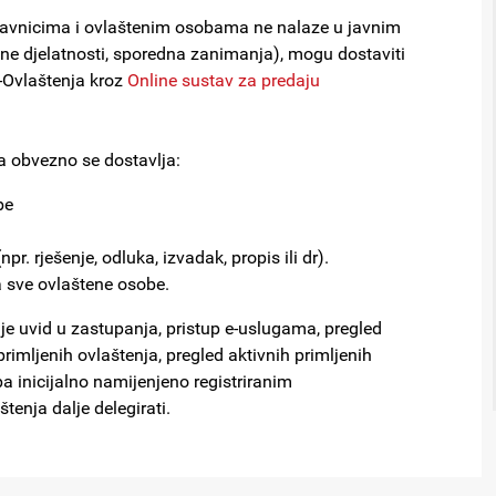
dstavnicima i ovlaštenim osobama ne nalaze u javnim
odne djelatnosti, sporedna zanimanja), mogu dostaviti
-Ovlaštenja kroz
Online sustav za predaju
 obvezno se dostavlja:
be
. rješenje, odluka, izvadak, propis ili dr).
 sve ovlaštene osobe.
e uvid u zastupanja, pristup e-uslugama, pregled
rimljenih ovlaštenja, pregled aktivnih primljenih
pa inicijalno namijenjeno registriranim
tenja dalje delegirati.