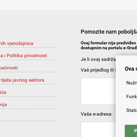
Pomozite nam poboljša
nih vjerodajnica
Ovaj formular nije predviđen 
dostupnim na portalu e-Građa
ja i Politika privatnosti
Je li ovaj sadržaj korista
upačnosti
Ova 
Vaš prijedlog ili komentar:
 tijela javnog sektora
Nužn
ića
Funk
enja
Stati
Vaša e-adresa:
P