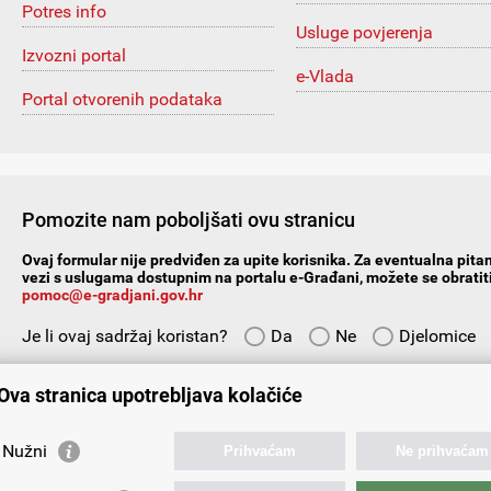
Potres info
Usluge povjerenja
Izvozni portal
e-Vlada
Portal otvorenih podataka
Pomozite nam poboljšati ovu stranicu
Ovaj formular nije predviđen za upite korisnika. Za eventualna pitan
vezi s uslugama dostupnim na portalu e-Građani, možete se obratiti
pomoc@e-gradjani.gov.hr
Je li ovaj sadržaj koristan?
Da
Ne
Djelomice
Vaš prijedlog ili komentar:
Ova stranica upotrebljava kolačiće
Nužni
Prihvaćam
Ne prihvaćam