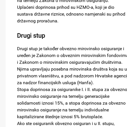
na temelju Zakona o mirovinskom osiguranju.
Uplaćeni doprinosa prihod su HZMO-a, koji je dio
sustava državne riznice, odnosno namjenski su prihod
državnog proračuna.
Drugi stup
Drugi stup je također obvezno mirovinsko osiguranje i
uređen je Zakonom o obveznim mirovinskim fondovim
i Zakonom o mirovinskim osiguravajućim društvima.
Njima upravljaju posebna mirovinska društva koja su u
privatnom vlasništvu, a pod nadzorom Hrvatske agenci
za nadzor financijskih usluga (Hanfa).
Stopa doprinosa za osiguranike I. i II. stupa za obvezn
mirovinsko osiguranje na temelju generacijske
solidarnosti iznosi 15%, a stopa doprinosa za obvezno
mirovinsko osiguranje na temelju individualne
kapitalizirane štednje iznosi 5% brutoplaće.
Ako ste osiguranik obvezno osiguran i u II. stupu,