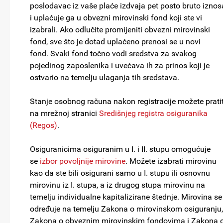
poslodavac iz vaše plaće izdvaja pet posto bruto iznos
i uplaćuje ga u obvezni mirovinski fond koji ste vi
izabrali. Ako odlučite promijeniti obvezni mirovinski
fond, sve što je dotad uplaćeno prenosi se u novi
fond. Svaki fond točno vodi sredstva za svakog
pojedinog zaposlenika i uvećava ih za prinos koji je
ostvario na temelju ulaganja tih sredstava.
Stanje osobnog računa nakon registracije možete pratit
na mrežnoj stranici
Središnjeg registra osiguranika
(Regos)
.
Osiguranicima osiguranim u I. i II. stupu omogućuje
se
izbor povoljnije mirovine
. Možete izabrati mirovinu
kao da ste bili osigurani samo u I. stupu ili osnovnu
mirovinu iz I. stupa, a iz drugog stupa mirovinu na
temelju individualne kapitalizirane štednje. Mirovina se
određuje na temelju Zakona o mirovinskom osiguranju,
Zakona o obveznim mirovinskim fondovima i Zakona 