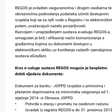
REGOS je ovlašten osiguranicima i drugim osobama te
obveznicima podnošenja podataka učiniti dostupnim
izvješća koji se za njih vode u Registru i to elektronički
putem, uvažavajući načelo povjerljivosti.
Razvojem i unaprjeđenjem sustava e-usluga REGOS-a,
omogućen je brži i efikasniji način komuniciranja s
građanima kojima su dokumenti dostupni u
elektroničkom obliku uz korištenje važećih vjerodajnica
sustava eGrađani.
Kroz e-usluge sustava REGOS moguće je besplatno
dobiti sljedeće dokumente:
Dokument za banku - JOPPD Izvješće o primicima i
plaćenim doprinosima za mirovinska osiguranja od 1.
siječnja 2014. iz Obrasca JOPPD
• Potvrda o stanju i prometu na osobnom računu
• Izvadak iz registra REGOS-a do 31. prosinca 2013