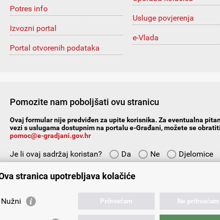
Potres info
Usluge povjerenja
Izvozni portal
e-Vlada
Portal otvorenih podataka
Pomozite nam poboljšati ovu stranicu
Ovaj formular nije predviđen za upite korisnika. Za eventualna pitan
vezi s uslugama dostupnim na portalu e-Građani, možete se obratiti
pomoc@e-gradjani.gov.hr
Je li ovaj sadržaj koristan?
Da
Ne
Djelomice
Vaš prijedlog ili komentar:
Ova stranica upotrebljava kolačiće
Nužni
Prihvaćam
Ne prihvaćam