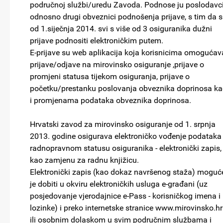
područnoj službi/uredu Zavoda. Podnose ju poslodavci
odnosno drugi obveznici podnošenja prijave, s tim da 
od 1.siječnja 2014. svi s više od 3 osiguranika dužni
prijave podnositi elektroničkim putem.
E-prijave su web aplikacija koja korisnicima omogućav
prijave/odjave na mirovinsko osiguranje ,prijave o
promjeni statusa tijekom osiguranja, prijave o
početku/prestanku poslovanja obveznika doprinosa k
i promjenama podataka obveznika doprinosa.
Hrvatski zavod za mirovinsko osiguranje od 1. srpnja
2013. godine osigurava elektroničko vođenje podataka
radnopravnom statusu osiguranika - elektronički zapis,
kao zamjenu za radnu knjižicu.
Elektronički zapis (kao dokaz navršenog staža) moguć
je dobiti u okviru elektroničkih usluga e-građani (uz
posjedovanje vjerodajnice e-Pass - korisničkog imena i
lozinke) i preko internetske stranice www.mirovinsko.hr 
ili osobnim dolaskom u svim područnim službama i