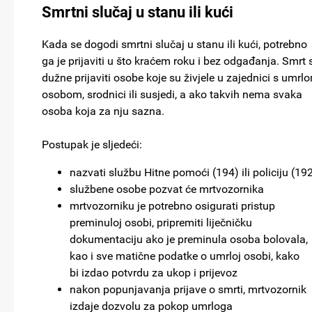
Smrtni slučaj u stanu ili kući
Kada se dogodi smrtni slučaj u stanu ili kući, potrebno
ga je prijaviti u što kraćem roku i bez odgađanja. Smrt 
dužne prijaviti osobe koje su živjele u zajednici s umrl
osobom, srodnici ili susjedi, a ako takvih nema svaka
osoba koja za nju sazna.
Postupak je sljedeći:
nazvati službu Hitne pomoći (194) ili policiju (19
službene osobe pozvat će mrtvozornika
mrtvozorniku je potrebno osigurati pristup
preminuloj osobi, pripremiti liječničku
dokumentaciju ako je preminula osoba bolovala,
kao i sve matične podatke o umrloj osobi, kako
bi izdao potvrdu za ukop i prijevoz
nakon popunjavanja prijave o smrti, mrtvozornik
izdaje dozvolu za pokop umrloga