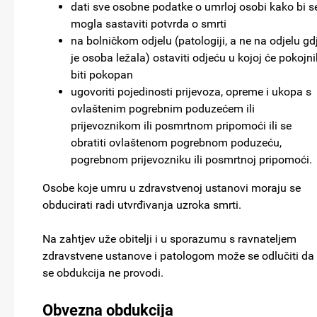
dati sve osobne podatke o umrloj osobi kako bi s
mogla sastaviti potvrda o smrti
na bolničkom odjelu (patologiji, a ne na odjelu gd
je osoba ležala) ostaviti odjeću u kojoj će pokojni
biti pokopan
ugovoriti pojedinosti prijevoza, opreme i ukopa s
ovlaštenim pogrebnim poduzećem ili
prijevoznikom ili posmrtnom pripomoći ili se
obratiti ovlaštenom pogrebnom poduzeću,
pogrebnom prijevozniku ili posmrtnoj pripomoći.
Osobe koje umru u zdravstvenoj ustanovi moraju se
obducirati radi utvrđivanja uzroka smrti.
Na zahtjev uže obitelji i u sporazumu s ravnateljem
zdravstvene ustanove i patologom može se odlučiti da
se obdukcija ne provodi.
Obvezna obdukcija