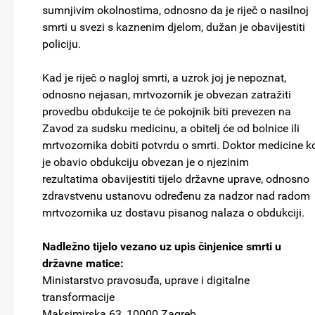
sumnjivim okolnostima, odnosno da je riječ o nasilnoj
smrti u svezi s kaznenim djelom, dužan je obavijestiti
policiju.
Kad je riječ o nagloj smrti, a uzrok joj je nepoznat,
odnosno nejasan, mrtvozornik je obvezan zatražiti
provedbu obdukcije te će pokojnik biti prevezen na
Zavod za sudsku medicinu, a obitelj će od bolnice ili
mrtvozornika dobiti potvrdu o smrti. Doktor medicine ko
je obavio obdukciju obvezan je o njezinim
rezultatima obavijestiti tijelo državne uprave, odnosno
zdravstvenu ustanovu određenu za nadzor nad radom
mrtvozornika uz dostavu pisanog nalaza o obdukciji.
Nadležno tijelo vezano uz upis činjenice smrti u
državne matice:
Ministarstvo pravosuđa, uprave i digitalne
transformacije
Maksimirska 63, 10000 Zagreb