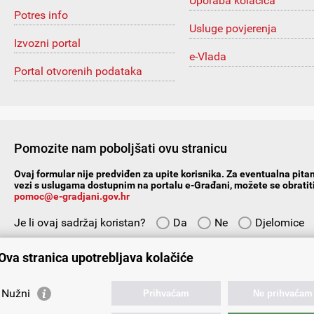
Uporaba kolačića
Potres info
Usluge povjerenja
Izvozni portal
e-Vlada
Portal otvorenih podataka
Pomozite nam poboljšati ovu stranicu
Ovaj formular nije predviđen za upite korisnika. Za eventualna pitan
vezi s uslugama dostupnim na portalu e-Građani, možete se obratiti
pomoc@e-gradjani.gov.hr
Je li ovaj sadržaj koristan?
Da
Ne
Djelomice
Vaš prijedlog ili komentar:
Ova stranica upotrebljava kolačiće
Nužni
Prihvaćam
Ne prihvaćam