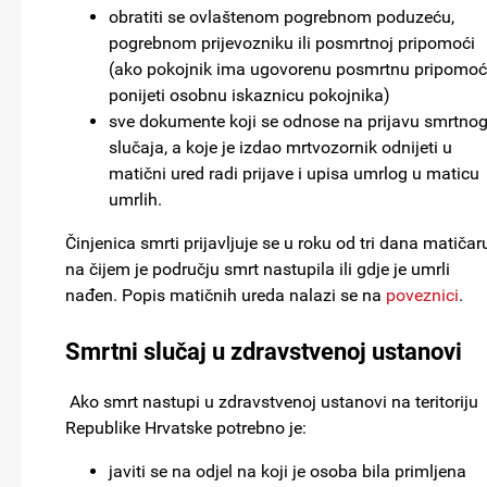
obratiti se ovlaštenom pogrebnom poduzeću,
pogrebnom prijevozniku ili posmrtnoj pripomoći
(ako pokojnik ima ugovorenu posmrtnu pripomoć
ponijeti osobnu iskaznicu pokojnika)
sve dokumente koji se odnose na prijavu smrtno
slučaja, a koje je izdao mrtvozornik odnijeti u
matični ured radi prijave i upisa umrlog u maticu
umrlih.
Činjenica smrti prijavljuje se u roku od tri dana matičar
na čijem je području smrt nastupila ili gdje je umrli
nađen. Popis matičnih ureda nalazi se na
poveznici
.
Smrtni slučaj u zdravstvenoj ustanovi
Ako smrt nastupi u zdravstvenoj ustanovi na teritoriju
Republike Hrvatske potrebno je:
javiti se na odjel na koji je osoba bila primljena