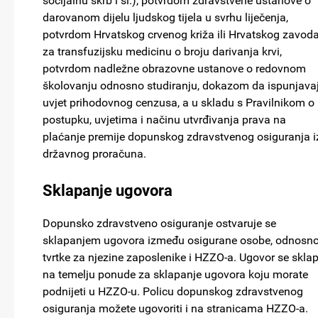
socijalnu skrb i sl.), potvrdom zdravstvene ustanove o
darovanom dijelu ljudskog tijela u svrhu liječenja,
potvrdom Hrvatskog crvenog križa ili Hrvatskog zavod
za transfuzijsku medicinu o broju darivanja krvi,
potvrdom nadležne obrazovne ustanove o redovnom
školovanju odnosno studiranju, dokazom da ispunjava
uvjet prihodovnog cenzusa, a u skladu s Pravilnikom o
postupku, uvjetima i načinu utvrđivanja prava na
plaćanje premije dopunskog zdravstvenog osiguranja i
državnog proračuna.
Sklapanje ugovora
Dopunsko zdravstveno osiguranje ostvaruje se
sklapanjem ugovora između osigurane osobe, odnosn
tvrtke za njezine zaposlenike i HZZO-a. Ugovor se skla
na temelju ponude za sklapanje ugovora koju morate
podnijeti u HZZO-u. Policu dopunskog zdravstvenog
osiguranja možete ugovoriti i na stranicama HZZO-a.