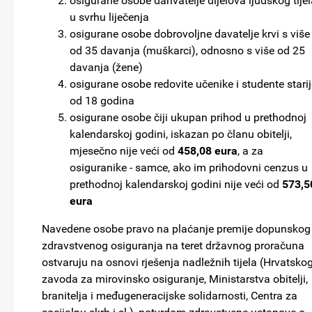
osigurane osobe darivatelje dijelova ljudskog tije
u svrhu liječenja
osigurane osobe dobrovoljne davatelje krvi s više
od 35 davanja (muškarci), odnosno s više od 25
davanja (žene)
osigurane osobe redovite učenike i studente stari
od 18 godina
osigurane osobe čiji ukupan prihod u prethodnoj
kalendarskoj godini, iskazan po članu obitelji,
mjesečno nije veći od
458,08 eura
, a za
osiguranike - samce, ako im prihodovni cenzus u
prethodnoj kalendarskoj godini nije veći od
573,5
eura
Navedene osobe pravo na plaćanje premije dopunskog
zdravstvenog osiguranja na teret državnog proračuna
ostvaruju na osnovi rješenja nadležnih tijela (Hrvatsko
zavoda za mirovinsko osiguranje, Ministarstva obitelji,
branitelja i međugeneracijske solidarnosti, Centra za