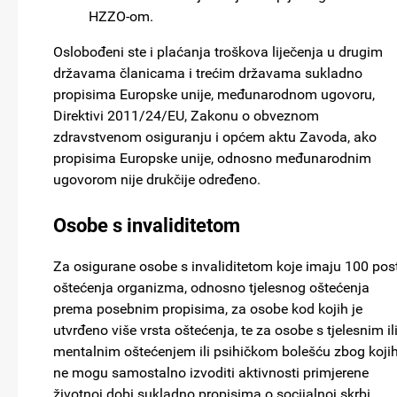
HZZO-om.
Oslobođeni ste i plaćanja troškova liječenja u drugim
državama članicama i trećim državama sukladno
propisima Europske unije, međunarodnom ugovoru,
Direktivi 2011/24/EU, Zakonu o obveznom
zdravstvenom osiguranju i općem aktu Zavoda, ako
propisima Europske unije, odnosno međunarodnim
ugovorom nije drukčije određeno.
Osobe s invaliditetom
Za osigurane osobe s invaliditetom koje imaju 100 pos
oštećenja organizma, odnosno tjelesnog oštećenja
prema posebnim propisima, za osobe kod kojih je
utvrđeno više vrsta oštećenja, te za osobe s tjelesnim il
mentalnim oštećenjem ili psihičkom bolešću zbog koji
ne mogu samostalno izvoditi aktivnosti primjerene
životnoj dobi sukladno propisima o socijalnoj skrbi,