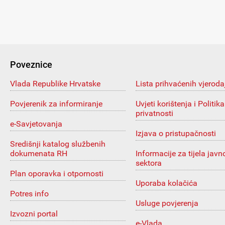
Poveznice
Vlada Republike Hrvatske
Lista prihvaćenih vjeroda
Povjerenik za informiranje
Uvjeti korištenja i Politika
privatnosti
e-Savjetovanja
Izjava o pristupačnosti
Središnji katalog službenih
dokumenata RH
Informacije za tijela javn
sektora
Plan oporavka i otpornosti
Uporaba kolačića
Potres info
Usluge povjerenja
Izvozni portal
e-Vlada