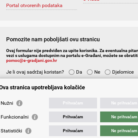
Portal otvorenih podataka
Pomozite nam poboljšati ovu stranicu
Ovaj formular nije predviđen za upite korisnika. Za eventualna pitan
vezi s uslugama dostupnim na portalu e-Građani, možete se obratiti
pomoc@e-gradjani.gov.hr
Je li ovaj sadržaj koristan?
Da
Ne
Djelomice
Vaš prijedlog ili komentar:
Ova stranica upotrebljava kolačiće
Nužni
Prihvaćam
Ne prihvaćam
Funkcionalni
Prihvaćam
Ne prihvaćam
Vaša e-adresa:
Statistički
Prihvaćam
Ne prihvaćam