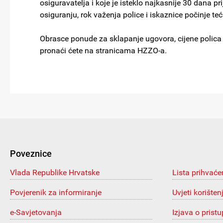
osiguravatelja i koje je isteklo najkasnije 30 dana
osiguranju, rok važenja police i iskaznice počinje
Obrasce ponude za sklapanje ugovora, cijene polica
pronaći ćete na stranicama HZZO-a.
Poveznice
Vlada Republike Hrvatske
Lista prihvaće
Povjerenik za informiranje
Uvjeti korišten
e-Savjetovanja
Izjava o prist