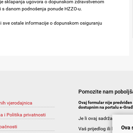
 prije sklapanja ugovora o dopunskom zdravstvenom
 teći s danom podnošenja ponude HZZO-u.
 i sve ostale informacije o dopunskom osiguranju
Pomozite nam poboljša
nih vjerodajnica
Ovaj formular nije predviđen 
dostupnim na portalu e-Građa
ja i Politika privatnosti
Je li ovaj sadržaj korista
upačnosti
Ova 
Vaš prijedlog ili komentar: