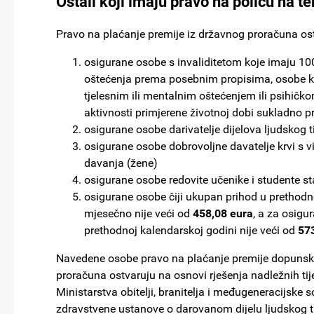
Ostali koji imaju pravo na policu na 
Pravo na plaćanje premije iz državnog proračuna os
osigurane osobe s invaliditetom koje imaju 1
oštećenja prema posebnim propisima, osobe kod
tjelesnim ili mentalnim oštećenjem ili psihič
aktivnosti primjerene životnoj dobi sukladno pr
osigurane osobe darivatelje dijelova ljudskog ti
osigurane osobe dobrovoljne davatelje krvi s 
davanja (žene)
osigurane osobe redovite učenike i studente st
osigurane osobe čiji ukupan prihod u prethodno
mjesečno nije veći od
458,08 eura
, a za osigu
prethodnoj kalendarskoj godini nije veći od
57
Navedene osobe pravo na plaćanje premije dopunsk
proračuna ostvaruju na osnovi rješenja nadležnih ti
Ministarstva obitelji, branitelja i međugeneracijske s
zdravstvene ustanove o darovanom dijelu ljudskog ti