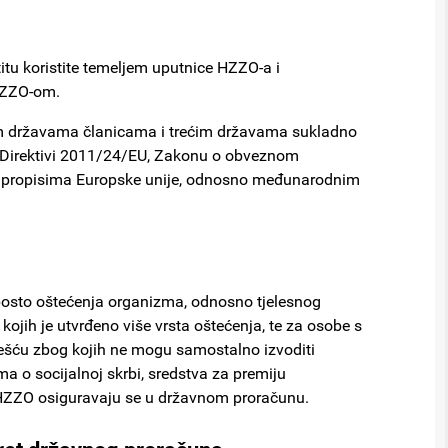
titu koristite temeljem uputnice HZZO-a i
HZZO-om.
gim državama članicama i trećim državama sukladno
Direktivi 2011/24/EU, Zakonu o obveznom
 propisima Europske unije, odnosno međunarodnim
posto oštećenja organizma, odnosno tjelesnog
jih je utvrđeno više vrsta oštećenja, te za osobe s
lešću zbog kojih ne mogu samostalno izvoditi
ma o socijalnoj skrbi, sredstva za premiju
HZZO osiguravaju se u državnom proračunu.