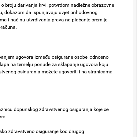
u o broju darivanja krvi, potvrdom nadležne obrazovne
u, dokazom da ispunjavaju uvjet prihodovnog
ima i načinu utvrđivanja prava na plaćanje premije
oračuna.
apanjem ugovora između osigurane osobe, odnosno
sklapa na temelju ponude za sklapanje ugovora koju
tvenog osiguranja možete ugovoriti i na stranicama
kaznicu dopunskog zdravstvenog osiguranja koje će
ora.
nsko zdravstveno osiguranje kod drugog