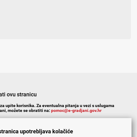
ti ovu stranicu
za upite korisnika. Za eventualna pitanja u vezi s uslugama
ni, možete se obratiti na:
pomoc@e-gradjani.gov.hr
n?
Da
Ne
Djelomice
stranica upotrebljava kolačiće