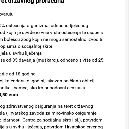
teret državnog proračuna
tvaruju:
00% oštećenja organizma, odnosno tjelesnog
 kojih je utvrđeno više vrsta oštećenja te osobe s
kom bolešću zbog kojih ne mogu samostalno izvoditi
opisima o socijalnoj skrbi
jela u svrhu liječenja
više od 35 davanja (muškarci), odnosno s više od 25
arije od 18 godina
j kalendarskoj godini, iskazan po članu obitelji,
ranike - samce, ako im prihodovni cenzus u
3,50 eura
og zdravstvenog osiguranja na teret državnog
jela (Hrvatskog zavoda za mirovinsko osiguranje,
olidarnosti, Centra za socijalnu skrb i sl.), potvrdom
jela u svrhu liječenja, potvrdom Hrvatskog crvenog