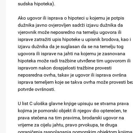
sudska hipoteka).
Ako ugovor ili isprava o hipoteci u kojemu je potpis
dužnika javno ovjerovljen sadrži izjavu dužnika da
vjerovnik može neposredno na temelju ugovora ili
isprave zatražiti upis hipoteke u upisnik brodova, kao i
izjavu dužnika da je suglasan da se na temelju tog
ugovora ili isprave na jahti na kojemu je zasnovana
hipoteka može radi tražbine utvrđene tim ugovorom ili
ispravom nakon dospjelosti tražbine provesti
neposredna ovrha, takav je ugovor ili isprava ovršna
isprava temeljem koje se takva ovrha može provesti be
potvrde ovršnosti.
U list C uloška glavne knjige upisuju se stvarna prava
kojima je pomorski objekt ili njegov dio opterećen, te
prava stečena na tim pravima, brodarski ugovor na
vrijeme za cijelu jahtu, pravo prvokupa, te druga
ograničenja raspolaganja pomorskim objektom kojima