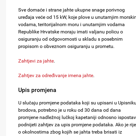
Sve domaće i strane jahte ukupne snage porivnog
uređaja veće od 15 kW, koje plove u unutarnjim morsk
vodama, teritorijalnom moru i unutarnjim vodama
Republike Hrvatske moraju imati valjanu policu o
osiguranju od odgovornosti u skladu s posebnim
propisom o obveznom osiguranju u prometu.
Zahtjevi za jahte
.
Zahtjev za određivanje imena jahte
.
Upis promjena
U slučaju promjene podataka koji su upisani u Upisnik
brodova, potrebno je u roku od 30 dana od dana
promjene nadležnoj lučkoj kapetaniji odnosno ispostav
podnijeti zahtjev za upis promjene podataka. Ako je rij
o okolnostima zbog kojih se jahta treba brisati iz