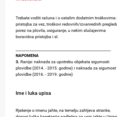
Trebate voditi računa i o ostalim dodatnim troškovima:
pristojba za vez, troškovi redovnih/izvanrednih pregled
porez na plovila, osiguranje, u nekim slučajevima
boravišna pristojba i sl.
____________________________________________________
NAPOMENA
3.
Ranije: naknada za upotrebu objekata sigurnosti
plovidbe (2014. - 2015. godine) i naknada za sigurnost
plovidbe (2016. - 2019. godine)
Ime i luka upisa
Rješenje o imenu jahte, na temelju zahtjeva stranke,
donosi lučka kapetanija nadležna za upis jahte u Upisn