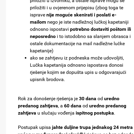
priložiti u izvorniku, a ostale isprave mogu se
priložiti i u ovjerenom prijepisu (zbog toga te
isprave
nije moguće skenirati i poslati e-
mailom
nego je iste nadležnoj lučkoj kapetaniji
odnosno ispostavi
potrebno dostaviti poštom ili
neposredno
i to istodobno sa slanjem obrasca i
ostale dokumentacije na mail nadležne lučke
kapetanije)
ako se zahtjevu iz podneska može udovoljiti,
Lučka kapetanija odnosno ispostava donosi
rješenje kojim se dopušta upis u odgovarajući
upisnik brodova.
Rok za donošenje rješenja je
30 dana
od
uredno
predanog zahtjeva
, a
60 dana
od
uredno predanog
zahtjeva
u slučaju vođenja
ispitnog postupka
.
Postupak upisa
jahte duljine trupa jednakog 24 metra i