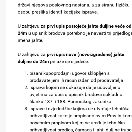
državi njegova poslovnog nastana, a za stranu fizičku
osobu preslika identifikacijske isprave.
U zahtjevu za
prvi upis postojeće jahte duljine veće od
24m
u upisnik brodova potrebno je navesti tri prijedlog
imena jahte.
U zahtjevu za
prvi upis nove (novoizgrađene) jahte
duljine do 24m
prilaže se sljedeće:
pisani kupoprodajni ugovor sklopljen s
prodavateljem ili račun izdan od prodavatelja
isprava kojom se dokazuje da je udovoljeno
uvjetima za upis u upisnik brodova sukladno
članku 187. i 188. Pomorskog zakonika
isprave i svjedodžbe kojima se utvrđuje tehnička
prihvatljivost kako je propisano ovim Pravilnikom
posebnim propisom kojim se uređuje tehnička
prihvatljivost brodica, čamaca i jahti duljine trupa