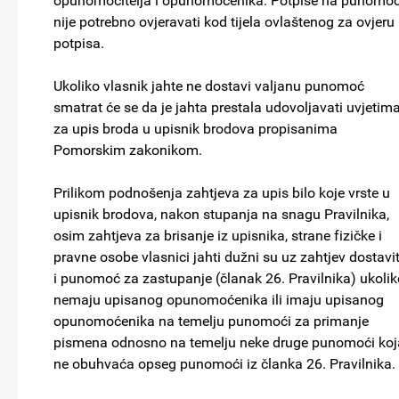
opunomoćitelja i opunomoćenika. Potpise na punomoć
nije potrebno ovjeravati kod tijela ovlaštenog za ovjeru
potpisa.
Ukoliko vlasnik jahte ne dostavi valjanu punomoć
smatrat će se da je jahta prestala udovoljavati uvjetim
za upis broda u upisnik brodova propisanima
Pomorskim zakonikom.
Prilikom podnošenja zahtjeva za upis bilo koje vrste u
upisnik brodova, nakon stupanja na snagu Pravilnika,
osim zahtjeva za brisanje iz upisnika, strane fizičke i
pravne osobe vlasnici jahti dužni su uz zahtjev dostavit
i punomoć za zastupanje (članak 26. Pravilnika) ukolik
nemaju upisanog opunomoćenika ili imaju upisanog
opunomoćenika na temelju punomoći za primanje
pismena odnosno na temelju neke druge punomoći koj
ne obuhvaća opseg punomoći iz članka 26. Pravilnika.