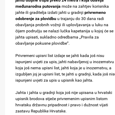
jahtu duljine trupa preko 24 metra i koja obavlja
međunarodna putovanja
može na zahtjev korisnika
jahte ili graditelja izdati jahti u gradnji
privremeno
odobrenje za plovidbu
u trajanju do 30 dana radi
obavljanja probnih vožnji ili uplovljavanja u luku na
čijem području se nalazi lučka kapetanija u kojoj će se
jahta upisati, sukladno odredbama „Pravila za
obavljanje pokusne plovidbe“.
Privremeni upisni list izdaje se jahti kada još nisu
ispunjeni uvjeti za upis, jahti nabavljenoj u inozemstvu
koja još nema upisni list, jahti koja je u inozemstvu, a
izgubljen joj je upisni list, te jahti u gradnji, kada još ni
ispunjeni uvjeti za upis u upisnik kao jahta.
Jahta i jahta u gradnji koja još nije upisana u hrvatski
upisnik brodova stječe privremenim upisnim listom
hrvatsku državnu pripadnost i pravo i dužnost vijati
zastavu Republike Hrvatske.