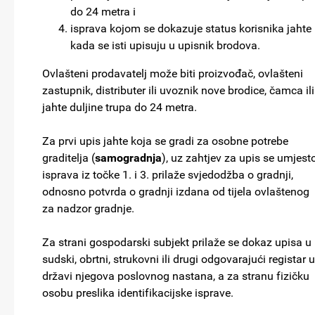
do 24 metra i
isprava kojom se dokazuje status korisnika jahte
kada se isti upisuju u upisnik brodova.
Ovlašteni prodavatelj može biti proizvođač, ovlašteni
zastupnik, distributer ili uvoznik nove brodice, čamca ili
jahte duljine trupa do 24 metra.
Za prvi upis jahte koja se gradi za osobne potrebe
graditelja (
samogradnja
), uz zahtjev za upis se umjest
isprava iz točke 1. i 3. prilaže svjedodžba o gradnji,
odnosno potvrda o gradnji izdana od tijela ovlaštenog
za nadzor gradnje.
Za strani gospodarski subjekt prilaže se dokaz upisa u
sudski, obrtni, strukovni ili drugi odgovarajući registar u
državi njegova poslovnog nastana, a za stranu fizičku
osobu preslika identifikacijske isprave.