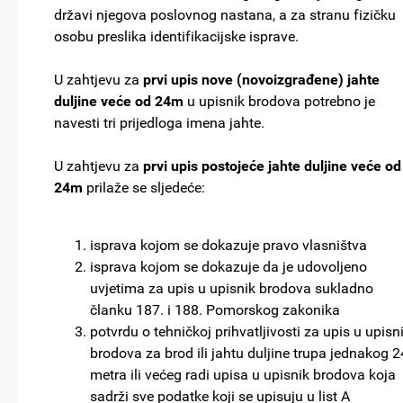
državi njegova poslovnog nastana, a za stranu fizičku
osobu preslika identifikacijske isprave.
U zahtjevu za
prvi upis nove (novoizgrađene) jahte
duljine veće od 24m
u upisnik brodova potrebno je
navesti tri prijedloga imena jahte.
U zahtjevu za
prvi upis postojeće jahte duljine veće od
24m
prilaže se sljedeće:
isprava kojom se dokazuje pravo vlasništva
isprava kojom se dokazuje da je udovoljeno
uvjetima za upis u upisnik brodova sukladno
članku 187. i 188. Pomorskog zakonika
potvrdu o tehničkoj prihvatljivosti za upis u upisn
brodova za brod ili jahtu duljine trupa jednakog 2
metra ili većeg radi upisa u upisnik brodova koja
sadrži sve podatke koji se upisuju u list A