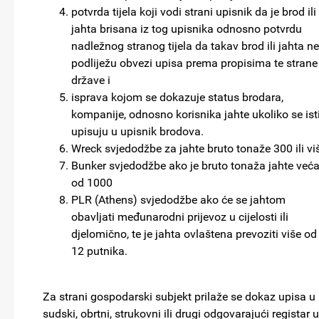
potvrda tijela koji vodi strani upisnik da je brod ili
jahta brisana iz tog upisnika odnosno potvrdu
nadležnog stranog tijela da takav brod ili jahta ne
podliježu obvezi upisa prema propisima te strane
države i
isprava kojom se dokazuje status brodara,
kompanije, odnosno korisnika jahte ukoliko se ist
upisuju u upisnik brodova.
Wreck svjedodžbe za jahte bruto tonaže 300 ili vi
Bunker svjedodžbe ako je bruto tonaža jahte već
od 1000
PLR (Athens) svjedodžbe ako će se jahtom
obavljati međunarodni prijevoz u cijelosti ili
djelomično, te je jahta ovlaštena prevoziti više od
12 putnika.
Za strani gospodarski subjekt prilaže se dokaz upisa u
sudski, obrtni, strukovni ili drugi odgovarajući registar u