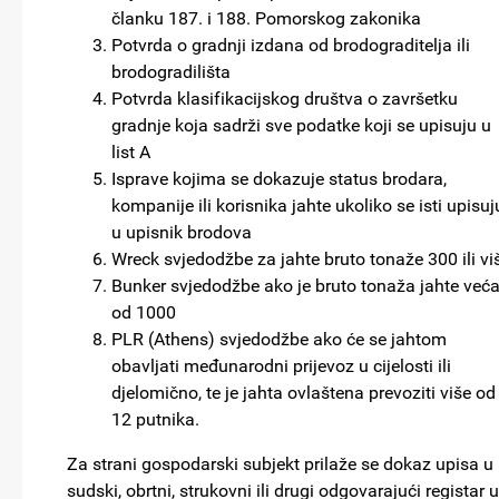
članku 187. i 188. Pomorskog zakonika
Potvrda o gradnji izdana od brodograditelja ili
brodogradilišta
Potvrda klasifikacijskog društva o završetku
gradnje koja sadrži sve podatke koji se upisuju u
list A
Isprave kojima se dokazuje status brodara,
kompanije ili korisnika jahte ukoliko se isti upisuj
u upisnik brodova
Wreck svjedodžbe za jahte bruto tonaže 300 ili vi
Bunker svjedodžbe ako je bruto tonaža jahte već
od 1000
PLR (Athens) svjedodžbe ako će se jahtom
obavljati međunarodni prijevoz u cijelosti ili
djelomično, te je jahta ovlaštena prevoziti više od
12 putnika.
Za strani gospodarski subjekt prilaže se dokaz upisa u
sudski, obrtni, strukovni ili drugi odgovarajući registar u