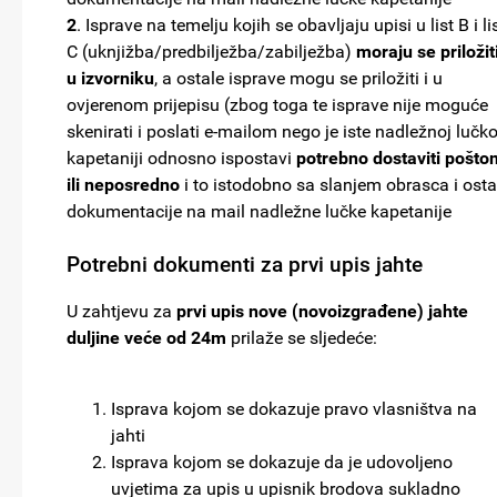
2
. Isprave na temelju kojih se obavljaju upisi u list B i li
C (uknjižba/predbilježba/zabilježba)
moraju se priložit
u izvorniku
, a ostale isprave mogu se priložiti i u
ovjerenom prijepisu (zbog toga te isprave nije moguće
skenirati i poslati e-mailom nego je iste nadležnoj lučko
kapetaniji odnosno ispostavi
potrebno dostaviti pošto
ili neposredno
i to istodobno sa slanjem obrasca i osta
dokumentacije na mail nadležne lučke kapetanije
Potrebni dokumenti za prvi upis jahte
U zahtjevu za
prvi upis nove (novoizgrađene)
jahte
duljine veće od 24m
prilaže se sljedeće:
Isprava kojom se dokazuje pravo vlasništva na
jahti
Isprava kojom se dokazuje da je udovoljeno
uvjetima za upis u upisnik brodova sukladno