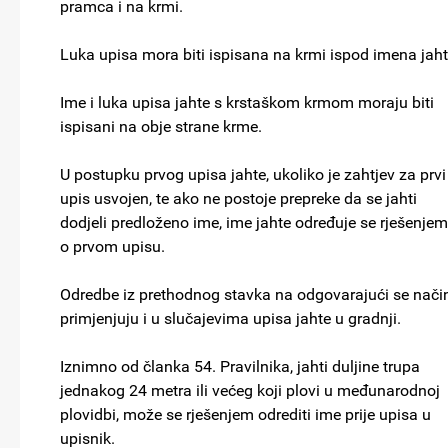
pramca i na krmi.
Luka upisa mora biti ispisana na krmi ispod imena jaht
Ime i luka upisa jahte s krstaškom krmom moraju biti
ispisani na obje strane krme.
U postupku prvog upisa jahte, ukoliko je zahtjev za prvi
upis usvojen, te ako ne postoje prepreke da se jahti
dodjeli predloženo ime, ime jahte određuje se rješenjem
o prvom upisu.
Odredbe iz prethodnog stavka na odgovarajući se nači
primjenjuju i u slučajevima upisa jahte u gradnji.
Iznimno od članka 54. Pravilnika, jahti duljine trupa
jednakog 24 metra ili većeg koji plovi u međunarodnoj
plovidbi, može se rješenjem odrediti ime prije upisa u
upisnik.