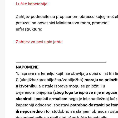
Lučke kapetanije
.
Zahtjev podnosite na propisanom obrascu kojeg može
preuzeti na poveznici Ministarstva mora, prometa i
infrastrukture:
Zahtjev za prvi upis jahte
.
_________________________________________________
NAPOMENE
1.
Isprave na temelju kojih se obavljaju upisi u list B i li
C (uknjižba/predbilježba/zabilježba)
moraju se priložit
u izvorniku
, a ostale isprave mogu se priložiti i u
ovjerenom prijepisu (
zbog toga te isprave nije moguće
skenirati i poslati e-mailom
nego je iste nadležnoj lučk
kapetaniji odnosno ispostavi
potrebno dostaviti pošto
ili neposredno
i to istodobno sa slanjem obrasca i osta
dokumentacije na mail nadležne lučke kapetanije