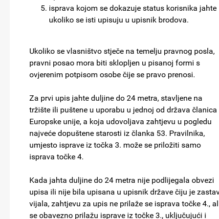
isprava kojom se dokazuje status korisnika jahte
ukoliko se isti upisuju u upisnik brodova.
Ukoliko se vlasništvo stječe na temelju pravnog posla,
pravni posao mora biti sklopljen u pisanoj formi s
ovjerenim potpisom osobe čije se pravo prenosi.
Za prvi upis jahte duljine do 24 metra, stavljene na
tržište ili puštene u uporabu u jednoj od država članica
Europske unije, a koja udovoljava zahtjevu u pogledu
najveće dopuštene starosti iz članka 53. Pravilnika,
umjesto isprave iz točka 3. može se priložiti samo
isprava točke 4.
Kada jahta duljine do 24 metra nije podlijegala obvezi
upisa ili nije bila upisana u upisnik države čiju je zasta
vijala, zahtjevu za upis ne prilaže se isprava točke 4., al
se obavezno prilažu isprave iz točke 3., uključujući i