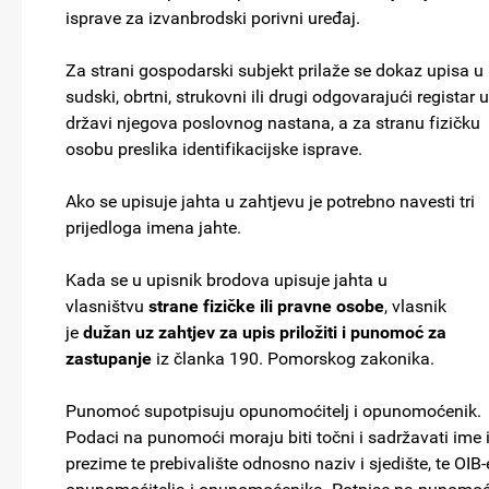
isprave za izvanbrodski porivni uređaj.
Za strani gospodarski subjekt prilaže se dokaz upisa u
sudski, obrtni, strukovni ili drugi odgovarajući registar u
državi njegova poslovnog nastana, a za stranu fizičku
osobu preslika identifikacijske isprave.
Ako se upisuje jahta u zahtjevu je potrebno navesti tri
prijedloga imena jahte.
Kada se u upisnik brodova upisuje jahta u
vlasništvu
strane fizičke ili pravne osobe
, vlasnik
je
dužan uz zahtjev za upis priložiti i punomoć za
zastupanje
iz članka 190. Pomorskog zakonika.
Punomoć supotpisuju opunomoćitelj i opunomoćenik.
Podaci na punomoći moraju biti točni i sadržavati ime 
prezime te prebivalište odnosno naziv i sjedište, te OIB-