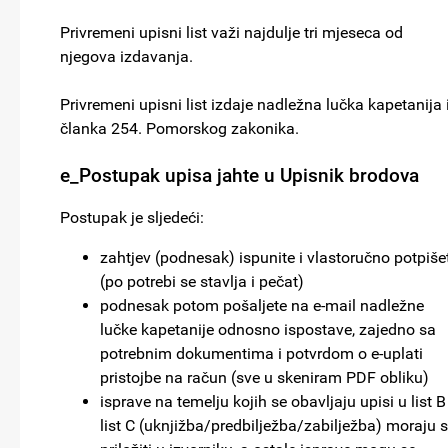
Privremeni upisni list važi najdulje tri mjeseca od
njegova izdavanja.
Privremeni upisni list izdaje nadležna lučka kapetanija 
članka 254. Pomorskog zakonika.
e_Postupak upisa jahte u Upisnik brodova
Postupak je sljedeći:
zahtjev (podnesak) ispunite i vlastoručno potpiše
(po potrebi se stavlja i pečat)
podnesak potom pošaljete na e-mail nadležne
lučke kapetanije odnosno ispostave, zajedno sa
potrebnim dokumentima i potvrdom o e-uplati
pristojbe na račun (sve u skeniram PDF obliku)
isprave na temelju kojih se obavljaju upisi u list B 
list C (uknjižba/predbilježba/zabilježba) moraju 