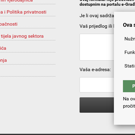
dostupnim na portalu e-Građa
ja i Politika privatnosti
Je li ovaj sadržaj korista
upačnosti
Ova 
Vaš prijedlog ili komentar:
 tijela javnog sektora
Nužn
ića
Funk
enja
Stati
Vaša e-adresa:
P
Na ov
proči