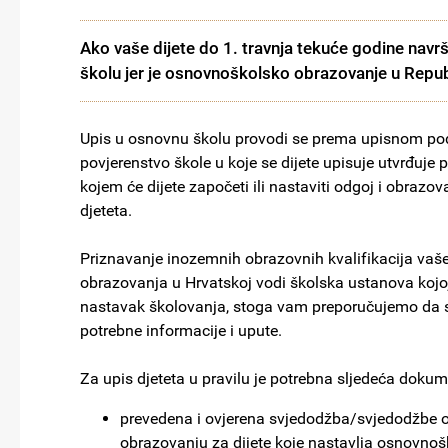
Ako vaše dijete do 1. travnja tekuće godine navrš
školu jer je osnovnoškolsko obrazovanje u Repu
Upis u osnovnu školu provodi se prema upisnom pod
povjerenstvo škole u koje se dijete upisuje utvrđuje
kojem će dijete započeti ili nastaviti odgoj i obrazova
djeteta.
Priznavanje inozemnih obrazovnih kvalifikacija vaš
obrazovanja u Hrvatskoj vodi školska ustanova kojo
nastavak školovanja, stoga vam preporučujemo da s
potrebne informacije i upute.
Za upis djeteta u pravilu je potrebna sljedeća dokum
prevedena i ovjerena svjedodžba/svjedodžbe
obrazovanju za dijete koje nastavlja osnovnošk