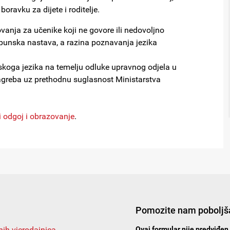
 boravku za dijete i roditelje.
ovanja za učenike koji ne govore ili nedovoljno
dopunska nastava, a razina poznavanja jezika
skoga jezika na temelju odluke upravnog odjela u
agreba uz prethodnu suglasnost Ministarstva
 odgoj i obrazovanje
.
Pomozite nam poboljša
nih vjerodajnica
Ovaj formular nije predviđen 