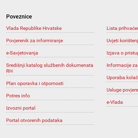
Poveznice
Vlada Republike Hrvatske
Lista prihvaće
Povjerenik za informiranje
Uvjeti korišten
e-Savjetovanja
Izjava o prist
Središnji katalog službenih dokumenata
Informacije za
RH
Uporaba kolač
Plan oporavka i otpornosti
Usluge povjer
Potres info
e-Vlada
Izvozni portal
Portal otvorenih podataka