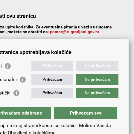
ti ovu stranicu
za upite korisnika. Za eventualna pitanja u vezi s uslugama
ni, možete se obratiti na:
pomoc@e-gradjani.gov.hr
n?
Da
Ne
Djelomice
stranica upotrebljava kolačiće
i
Prihvaćam
Ne prihvaćam
cionalni
Prihvaćam
Ne prihvaćam
stički
Prihvaćam
Ne prihvaćam
rihvaćam odabrane
Prihvaćam sve
oj mrežnoj stranci koriste se kolačići. Molimo Vas da
tate
Obavijest o kolačićima.