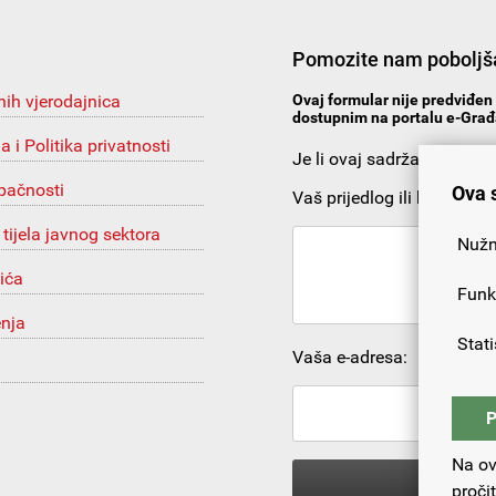
Pomozite nam poboljša
nih vjerodajnica
Ovaj formular nije predviđen 
dostupnim na portalu e-Građa
ja i Politika privatnosti
Je li ovaj sadržaj korista
upačnosti
Ova 
Vaš prijedlog ili komentar:
 tijela javnog sektora
Nužn
ića
Funk
enja
Stati
Vaša e-adresa:
P
Na ov
proči