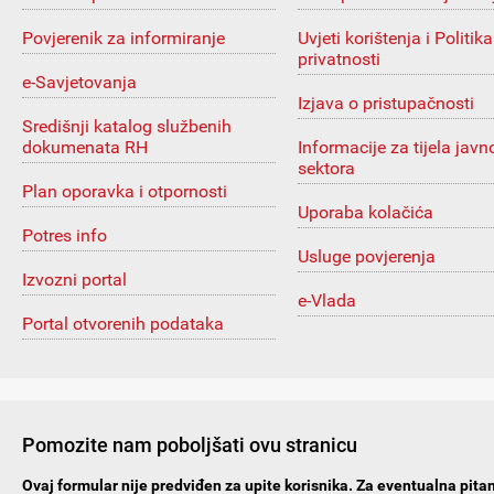
Povjerenik za informiranje
Uvjeti korištenja i Politika
privatnosti
e-Savjetovanja
Izjava o pristupačnosti
Središnji katalog službenih
dokumenata RH
Informacije za tijela javn
sektora
Plan oporavka i otpornosti
Uporaba kolačića
Potres info
Usluge povjerenja
Izvozni portal
e-Vlada
Portal otvorenih podataka
Pomozite nam poboljšati ovu stranicu
Ovaj formular nije predviđen za upite korisnika. Za eventualna pitan