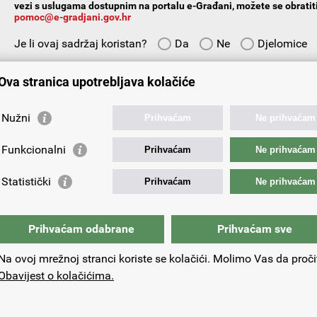
vezi s uslugama dostupnim na portalu e-Građani, možete se obratiti
pomoc@e-gradjani.gov.hr
Je li ovaj sadržaj koristan?
Da
Ne
Djelomice
Vaš prijedlog ili komentar:
Ova stranica upotrebljava kolačiće
Nužni
Prihvaćam
Ne prihvaćam
Funkcionalni
Prihvaćam
Ne prihvaćam
Vaša e-adresa:
Statistički
Prihvaćam
Ne prihvaćam
Prihvaćam odabrane
Prihvaćam sve
Na ovoj mrežnoj stranci koriste se kolačići. Molimo Vas da proči
Obavijest o kolačićima.