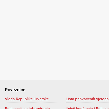
Poveznice
Vlada Republike Hrvatske
Lista prihvaćenih vjeroda
Povjerenik za informiranje
Uvjeti korištenja i Politika