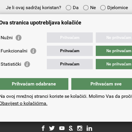
Je li ovaj sadržaj koristan?
Da
Ne
Djelomice
Vaš prijedlog ili komentar:
Ova stranica upotrebljava kolačiće
Nužni
Prihvaćam
Ne prihvaćam
Funkcionalni
Prihvaćam
Ne prihvaćam
Vaša e-adresa:
Statistički
Prihvaćam
Ne prihvaćam
Prihvaćam odabrane
Prihvaćam sve
Na ovoj mrežnoj stranci koriste se kolačići. Molimo Vas da proči
Obavijest o kolačićima.