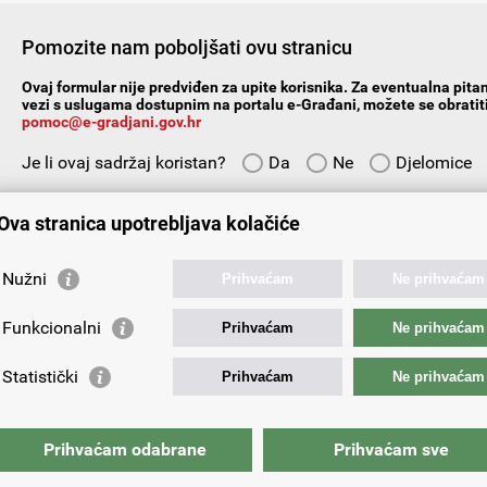
Pomozite nam poboljšati ovu stranicu
Ovaj formular nije predviđen za upite korisnika. Za eventualna pitan
vezi s uslugama dostupnim na portalu e-Građani, možete se obratiti
pomoc@e-gradjani.gov.hr
Je li ovaj sadržaj koristan?
Da
Ne
Djelomice
Vaš prijedlog ili komentar:
Ova stranica upotrebljava kolačiće
Nužni
Prihvaćam
Ne prihvaćam
Funkcionalni
Prihvaćam
Ne prihvaćam
Vaša e-adresa:
Statistički
Prihvaćam
Ne prihvaćam
Prihvaćam odabrane
Prihvaćam sve