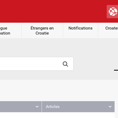
ogue
Étrangers en
Notifications
Croates
mation
Croatie
Articles