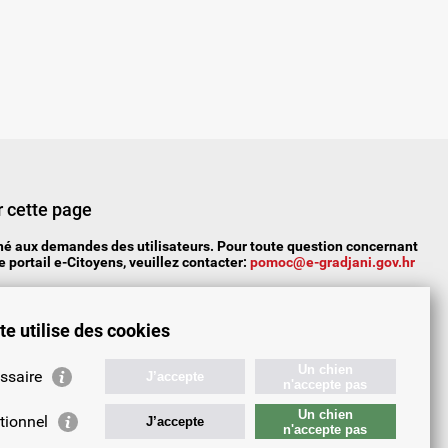
 cette page
iné aux demandes des utilisateurs. Pour toute question concernant
e portail e-Citoyens, veuillez contacter:
pomoc@e-gradjani.gov.hr
Oui
No
Partiellement
te utilise des cookies
entaire:
Un chien
ssaire
J’accepte
n'accepte pas
Un chien
tionnel
J’accepte
n'accepte pas