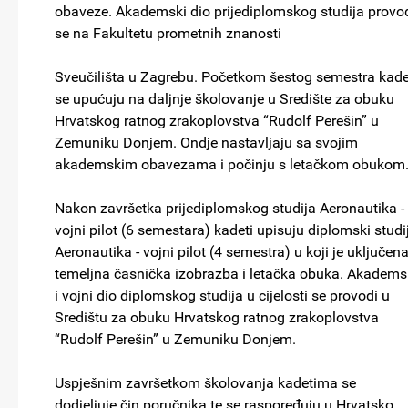
obaveze. Akademski dio prijediplomskog studija provo
se na Fakultetu prometnih znanosti
Sveučilišta u Zagrebu. Početkom šestog semestra kade
se upućuju na daljnje školovanje u Središte za obuku
Hrvatskog ratnog zrakoplovstva “Rudolf Perešin” u
Zemuniku Donjem. Ondje nastavljaju sa svojim
akademskim obavezama i počinju s letačkom obukom
Nakon završetka prijediplomskog studija Aeronautika -
vojni pilot (6 semestara) kadeti upisuju diplomski studi
Aeronautika - vojni pilot (4 semestra) u koji je uključen
temeljna časnička izobrazba i letačka obuka. Akadems
i vojni dio diplomskog studija u cijelosti se provodi u
Središtu za obuku Hrvatskog ratnog zrakoplovstva
“Rudolf Perešin” u Zemuniku Donjem.
Uspješnim završetkom školovanja kadetima se
dodjeljuje čin poručnika te se raspoređuju u Hrvatsko