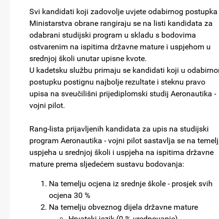
Svi kandidati koji zadovolje uvjete odabirnog postupka
Ministarstva obrane rangiraju se na listi kandidata za
odabrani studijski program u skladu s bodovima
ostvarenim na ispitima državne mature i uspjehom u
srednjoj školi unutar upisne kvote.
U kadetsku službu primaju se kandidati koji u odabirn
postupku postignu najbolje rezultate i steknu pravo
upisa na sveučilišni prijediplomski studij Aeronautika -
vojni pilot.
Rang-lista prijavljenih kandidata za upis na studijski
program Aeronautika - vojni pilot sastavlja se na temel
uspjeha u srednjoj školi i uspjeha na ispitima državne
mature prema sljedećem sustavu bodovanja:
Na temelju ocjena iz srednje škole - prosjek svih
ocjena 30 %
Na temelju obveznog dijela državne mature
Hrvatski jezik (0 % vrednovanje)