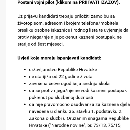
Postani vojni pilot (klikom na PRIHVATI IZAZOV).
Uz prijavu kandidati trebaju priložiti zamolbu sa
životopisom, adresom i brojem telefona/mobitela,
presliku osobne iskaznice i rodnog lista te uvjerenje da
protiv njega/nje nije pokrenut kazneni postupak, ne
starije od šest mjeseci.
Uvjeti koje moraju ispunjavati kandidati:
državljanstvo Republike Hrvatske
ne stariji/a od 22 godine života
završena četverogodišnja srednja škola
da se protiv njega/nje ne vodi kazneni postupak
pokrenut po službenoj dužnosti
da nije pravomoćno osuđivan/a za kaznena djela
navedena u članku 35. stavku 1. podstavku 2.
Zakona o službi u Oružanim snagama Republike
Hrvatske (“Narodne novine”, br. 73/13, 75/15,