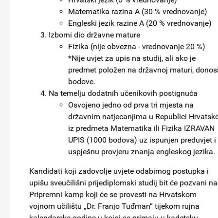
Matematika razina A (30 % vrednovanje)
Engleski jezik razine A (20 % vrednovanje)
Izborni dio državne mature
Fizika (nije obvezna - vrednovanje 20 %)
*Nije uvjet za upis na studij, ali ako je
predmet položen na državnoj maturi, donos
bodove.
Na temelju dodatnih učenikovih postignuća
Osvojeno jedno od prva tri mjesta na
državnim natjecanjima u Republici Hrvatsko
iz predmeta Matematika ili Fizika IZRAVAN
UPIS (1000 bodova) uz ispunjen preduvjet i
uspješnu provjeru znanja engleskog jezika.
Kandidati koji zadovolje uvjete odabirnog postupka i
upišu sveučilišni prijediplomski studij bit će pozvani na
Pripremni kamp koji će se provesti na Hrvatskom
vojnom učilištu „Dr. Franjo Tuđman“ tijekom rujna
kalendarske godine u kojoj se primaju u kadetsku