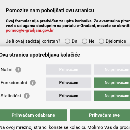
Pomozite nam poboljšati ovu stranicu
Ovaj formular nije predviđen za upite korisnika. Za eventualna pitan
vezi s uslugama dostupnim na portalu e-Građani, možete se obratiti
pomoc@e-gradjani.gov.hr
Je li ovaj sadržaj koristan?
Da
Ne
Djelomice
Vaš prijedlog ili komentar:
Ova stranica upotrebljava kolačiće
Nužni
Prihvaćam
Ne prihvaćam
Funkcionalni
Prihvaćam
Ne prihvaćam
Vaša e-adresa:
Statistički
Prihvaćam
Ne prihvaćam
Prihvaćam odabrane
Prihvaćam sve
Na ovoj mrežnoj stranci koriste se kolačići. Molimo Vas da proči