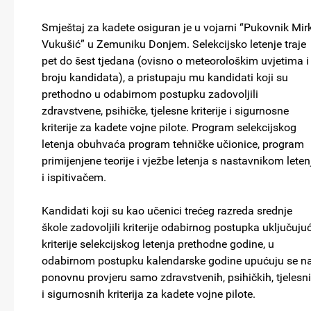
Smještaj za kadete osiguran je u vojarni “Pukovnik Mir
Vukušić” u Zemuniku Donjem. Selekcijsko letenje traje
pet do šest tjedana (ovisno o meteorološkim uvjetima i
broju kandidata), a pristupaju mu kandidati koji su
prethodno u odabirnom postupku zadovoljili
zdravstvene, psihičke, tjelesne kriterije i sigurnosne
kriterije za kadete vojne pilote. Program selekcijskog
letenja obuhvaća program tehničke učionice, program
primijenjene teorije i vježbe letenja s nastavnikom leten
i ispitivačem.
Kandidati koji su kao učenici trećeg razreda srednje
škole zadovoljili kriterije odabirnog postupka uključujuć
kriterije selekcijskog letenja prethodne godine, u
odabirnom postupku kalendarske godine upućuju se n
ponovnu provjeru samo zdravstvenih, psihičkih, tjelesn
i sigurnosnih kriterija za kadete vojne pilote.