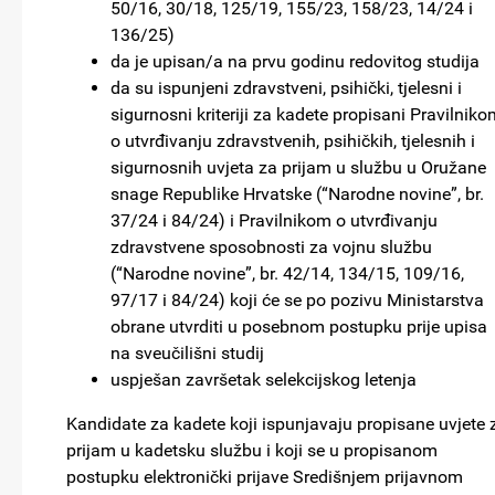
50/16, 30/18, 125/19, 155/23, 158/23, 14/24 i
136/25)
da je upisan/a na prvu godinu redovitog studija
da su ispunjeni zdravstveni, psihički, tjelesni i
sigurnosni kriteriji za kadete propisani Pravilnik
o utvrđivanju zdravstvenih, psihičkih, tjelesnih i
sigurnosnih uvjeta za prijam u službu u Oružane
snage Republike Hrvatske (“Narodne novine”, br.
37/24 i 84/24) i Pravilnikom o utvrđivanju
zdravstvene sposobnosti za vojnu službu
(“Narodne novine”, br. 42/14, 134/15, 109/16,
97/17 i 84/24) koji će se po pozivu Ministarstva
obrane utvrditi u posebnom postupku prije upisa
na sveučilišni studij
uspješan završetak selekcijskog letenja
Kandidate za kadete koji ispunjavaju propisane uvjete 
prijam u kadetsku službu i koji se u propisanom
postupku elektronički prijave Središnjem prijavnom