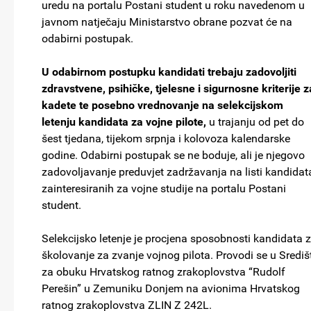
uredu na portalu Postani student u roku navedenom u
javnom natječaju Ministarstvo obrane pozvat će na
odabirni postupak.
U odabirnom postupku kandidati trebaju zadovoljiti
zdravstvene, psihičke, tjelesne i sigurnosne kriterije z
kadete te posebno vrednovanje na selekcijskom
letenju kandidata za vojne pilote,
u trajanju od pet do
šest tjedana, tijekom srpnja i kolovoza kalendarske
godine. Odabirni postupak se ne boduje, ali je njegovo
zadovoljavanje preduvjet zadržavanja na listi kandidat
zainteresiranih za vojne studije na portalu Postani
student.
Selekcijsko letenje je procjena sposobnosti kandidata 
školovanje za zvanje vojnog pilota. Provodi se u Središ
za obuku Hrvatskog ratnog zrakoplovstva “Rudolf
Perešin” u Zemuniku Donjem na avionima Hrvatskog
ratnog zrakoplovstva ZLIN Z 242L.