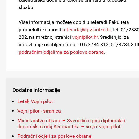
službu.
Više informacija možete dobiti u referadi Fakulteta
prometnih znanosti
referada@fpz.unizg.hr
, tel. 01/238
202, na mrežnoj stranici
vojnipilot.hr
, Središnjici za
upravljanje osobljem na tel. 01/3784 812, 01/3784 814
područnim odjelima za poslove obrane
.
Dodatne informacije
Letak Vojni pilot
Vojni pilot - stranica
Ministarstvo obrane – Sveučilišni prijediplomski i
diplomski studij Aeronautika – smjer vojni pilot
Područni odjeli za poslove obrane