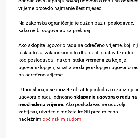
odnosa do sklapanja novog ugovora o radu na određe
vrijeme proteklo najmanje šest mjeseci.
Na zakonska ograničenja je dužan paziti poslodavac,
kako ne bi odgovarao za prekršaj.
Ako sklopite ugovor o radu na određeno vrijeme, koji ni
u skladu sa zakonskim odredbama ili nastavite raditi
kod poslodavca i nakon isteka vremena za koje je
ugovor sklopljen, smatra se da je sklopljen ugovor o ra
na određeno vrijeme.
U tom slučaju se možete obratiti poslodavcu za izmjen
ugovora o radu, odnosno
sklapanje ugovora o radu na
neodređeno vrijeme
. Ako poslodavac ne udovolji
zahtjevu, utvrđenje možete tražiti pred mjesno
nadležnim
općinskim sudom
.