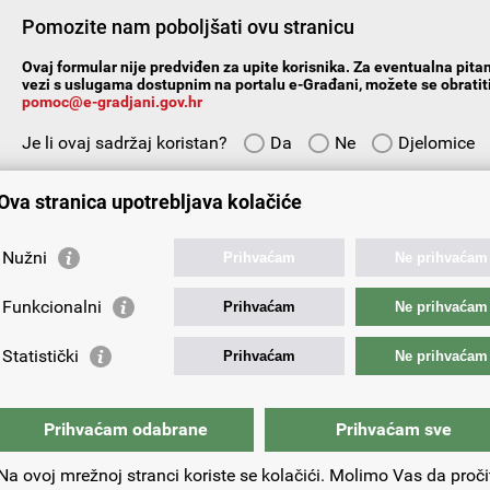
Pomozite nam poboljšati ovu stranicu
Ovaj formular nije predviđen za upite korisnika. Za eventualna pitan
vezi s uslugama dostupnim na portalu e-Građani, možete se obratiti
pomoc@e-gradjani.gov.hr
Je li ovaj sadržaj koristan?
Da
Ne
Djelomice
Vaš prijedlog ili komentar:
Ova stranica upotrebljava kolačiće
Nužni
Prihvaćam
Ne prihvaćam
Funkcionalni
Prihvaćam
Ne prihvaćam
Vaša e-adresa:
Statistički
Prihvaćam
Ne prihvaćam
Prihvaćam odabrane
Prihvaćam sve
Na ovoj mrežnoj stranci koriste se kolačići. Molimo Vas da proči