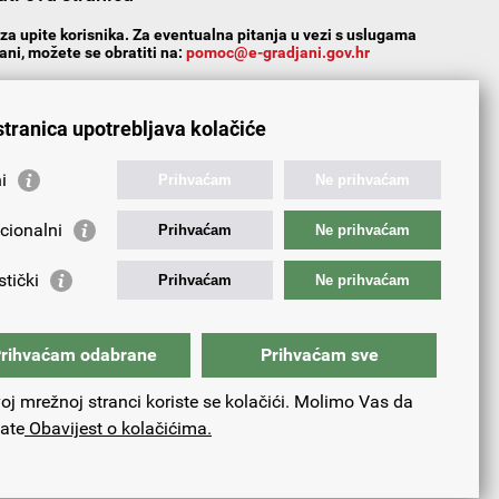
za upite korisnika. Za eventualna pitanja u vezi s uslugama
ni, možete se obratiti na:
pomoc@e-gradjani.gov.hr
n?
Da
Ne
Djelomice
stranica upotrebljava kolačiće
i
Prihvaćam
Ne prihvaćam
cionalni
Prihvaćam
Ne prihvaćam
stički
Prihvaćam
Ne prihvaćam
rihvaćam odabrane
Prihvaćam sve
oj mrežnoj stranci koriste se kolačići. Molimo Vas da
tate
Obavijest o kolačićima.