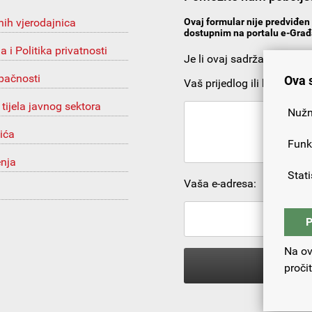
nih vjerodajnica
Ovaj formular nije predviđen 
dostupnim na portalu e-Građa
ja i Politika privatnosti
Je li ovaj sadržaj korista
upačnosti
Ova 
Vaš prijedlog ili komentar:
 tijela javnog sektora
Nužn
ića
Funk
enja
Stati
Vaša e-adresa:
P
Na ov
proči