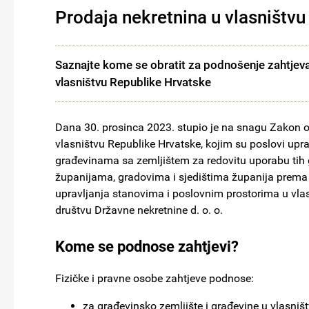
Prodaja nekretnina u vlasništv
Saznajte kome se obratit za podnošenje zahtjeva
vlasništvu Republike Hrvatske
Dana 30. prosinca 2023. stupio je na snagu Zakon o
vlasništvu Republike Hrvatske, kojim su poslovi upr
građevinama sa zemljištem za redovitu uporabu tih 
županijama, gradovima i sjedištima županija prema m
upravljanja stanovima i poslovnim prostorima u vla
društvu Državne nekretnine d. o. o.
Kome se podnose zahtjevi?
Fizičke i pravne osobe zahtjeve podnose:
za građevinsko zemljište i građevine u vlasništ