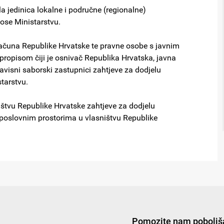
la jedinica lokalne i područne (regionalne)
nose Ministarstvu.
oračuna Republike Hrvatske te pravne osobe s javnim
opisom čiji je osnivač Republika Hrvatska, javna
zavisni saborski zastupnici zahtjeve za dodjelu
starstvu.
ištvu Republike Hrvatske zahtjeve za dodjelu
 poslovnim prostorima u vlasništvu Republike
Pomozite nam poboljša