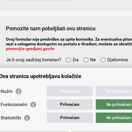
Pomozite nam poboljšati ovu stranicu
Ovaj formular nije predviđen za upite korisnika. Za eventualna pitan
vezi s uslugama dostupnim na portalu e-Građani, možete se obratiti
pomoc@e-gradjani.gov.hr
Je li ovaj sadržaj koristan?
Da
Ne
Djelomice
Vaš prijedlog ili komentar:
Ova stranica upotrebljava kolačiće
Nužni
Prihvaćam
Ne prihvaćam
Funkcionalni
Prihvaćam
Ne prihvaćam
Vaša e-adresa:
Statistički
Prihvaćam
Ne prihvaćam