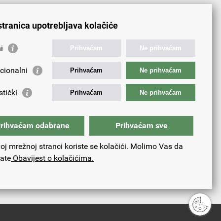
n?
Da
Ne
Djelomice
stranica upotrebljava kolačiće
i
Prihvaćam
Ne prihvaćam
cionalni
Prihvaćam
Ne prihvaćam
stički
Prihvaćam
Ne prihvaćam
rihvaćam odabrane
Prihvaćam sve
oj mrežnoj stranci koriste se kolačići. Molimo Vas da
tate
Obavijest o kolačićima.