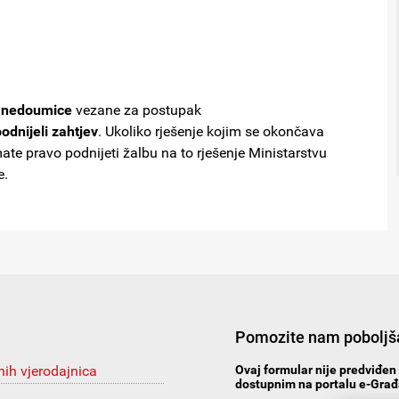
e nedoumice
vezane za postupak
odnijeli zahtjev
. Ukoliko rješenje kojim se okončava
e pravo podnijeti žalbu na to rješenje Ministarstvu
e.
Pomozite nam poboljša
nih vjerodajnica
Ovaj formular nije predviđen 
dostupnim na portalu e-Građa