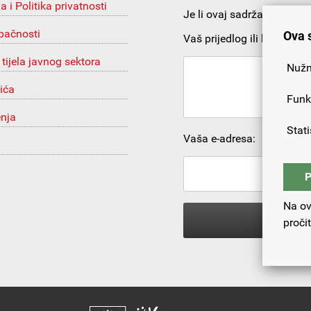
ja i Politika privatnosti
Je li ovaj sadržaj korista
upačnosti
Ova 
Vaš prijedlog ili komentar:
 tijela javnog sektora
Nužn
ića
Funk
enja
Stati
Vaša e-adresa:
P
Na ov
proči