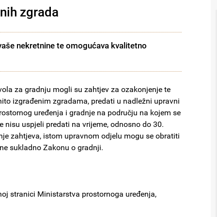
enih zgrada
 vaše nekretnine te omogućava kvalitetno
vola za gradnju mogli su zahtjev za ozakonjenje te
ito izgrađenim zgradama, predati u nadležni upravni
rostornog uređenja i gradnje na području na kojem se
e nisu uspjeli predati na vrijeme, odnosno do 30.
nje zahtjeva, istom upravnom odjelu mogu se obratiti
ine sukladno Zakonu o gradnji.
noj stranici Ministarstva prostornoga uređenja,