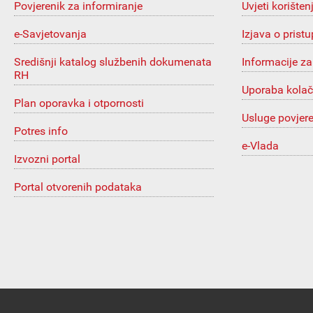
Povjerenik za informiranje
Uvjeti korišten
e-Savjetovanja
Izjava o prist
Središnji katalog službenih dokumenata
Informacije za
RH
Uporaba kolač
Plan oporavka i otpornosti
Usluge povjer
Potres info
e-Vlada
Izvozni portal
Portal otvorenih podataka