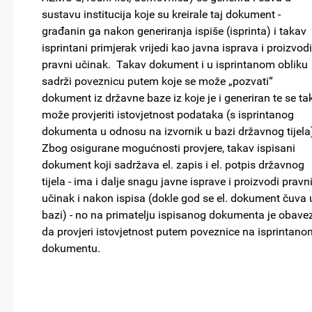
sustavu institucija koje su kreirale taj dokument -
građanin ga nakon generiranja ispiše (isprinta) i takav
isprintani primjerak vrijedi kao javna isprava i proizvodi
pravni učinak. Takav dokument i u isprintanom obliku
sadrži poveznicu putem koje se može „pozvati“
dokument iz državne baze iz koje je i generiran te se ta
može provjeriti istovjetnost podataka (s isprintanog
dokumenta u odnosu na izvornik u bazi državnog tijela
Zbog osigurane mogućnosti provjere, takav ispisani
dokument koji sadržava el. zapis i el. potpis državnog
tijela - ima i dalje snagu javne isprave i proizvodi pravn
učinak i nakon ispisa (dokle god se el. dokument čuva 
bazi) - no na primatelju ispisanog dokumenta je obave
da provjeri istovjetnost putem poveznice na isprintano
dokumentu.