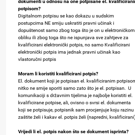
dokumenti u odnosu na one potpisane el. kvalificiran
potpisom?
Digitalnom potpisu se kao dokazu u sudskim
postupcima NE smiju uskratiti pravni učinak i
dopuštenost samo zbog toga što je on u elektroničkom
obliku ili zbog toga što ne ispunjava sve zahtjeve za
kvalificirani elektronički potpis, no samo Kvalificirani
elektronički potpis ima jednak pravni učinak kao
vlastoručni potpis
Moram li koristiti kvalificirani potpis?
El. dokument koji je potpisan el. kvalificiranim potpiso
nitko ne smije sporiti samo zato što je el. potpisan. U
komunikaciji s državnim tijelima je najbolje koristiti el.
kvalificirane potpise, ali, ovisno o svrsi el. dokumenta
koji se potpisuje, potpisnik sam procjenjuje koju razinu
zaštite želi i kakav el. potpis želi (napredni, kvalificirani
Vrijedi li el. potpis nakon što se dokument isprinta?