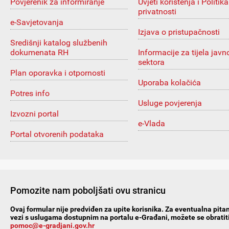
Povjerenik za informiranje
Uvjeti korištenja i Politika
privatnosti
e-Savjetovanja
Izjava o pristupačnosti
Središnji katalog službenih
dokumenata RH
Informacije za tijela javn
sektora
Plan oporavka i otpornosti
Uporaba kolačića
Potres info
Usluge povjerenja
Izvozni portal
e-Vlada
Portal otvorenih podataka
Pomozite nam poboljšati ovu stranicu
Ovaj formular nije predviđen za upite korisnika. Za eventualna pitan
vezi s uslugama dostupnim na portalu e-Građani, možete se obratiti
pomoc@e-gradjani.gov.hr