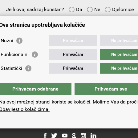
Je li ovaj sadržaj koristan?
Da
Ne
Djelomice
Vaš prijedlog ili komentar:
Ova stranica upotrebljava kolačiće
Nužni
Prihvaćam
Ne prihvaćam
Funkcionalni
Prihvaćam
Ne prihvaćam
Vaša e-adresa:
Statistički
Prihvaćam
Ne prihvaćam
Prihvaćam odabrane
Prihvaćam sve
Na ovoj mrežnoj stranci koriste se kolačići. Molimo Vas da proči
Obavijest o kolačićima.