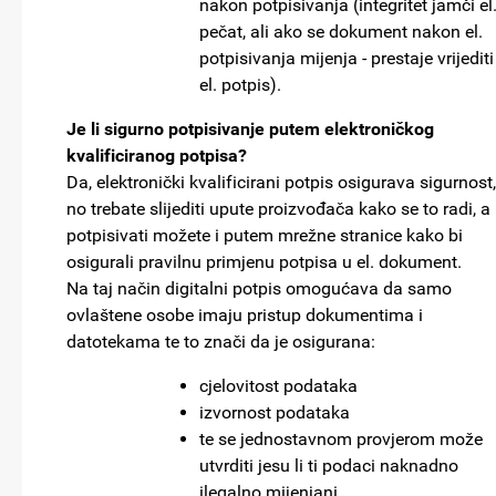
nakon potpisivanja (integritet jamči el
pečat, ali ako se dokument nakon el.
potpisivanja mijenja - prestaje vrijediti 
el. potpis).
Je li sigurno potpisivanje putem elektroničkog
kvalificiranog potpisa?
Da, elektronički kvalificirani potpis osigurava sigurnost,
no trebate slijediti upute proizvođača kako se to radi, a
potpisivati možete i putem mrežne stranice kako bi
osigurali pravilnu primjenu potpisa u el. dokument.
Na taj način digitalni potpis omogućava da samo
ovlaštene osobe imaju pristup dokumentima i
datotekama te to znači da je osigurana:
cjelovitost podataka
izvornost podataka
te se jednostavnom provjerom može
utvrditi jesu li ti podaci naknadno
ilegalno mijenjani.