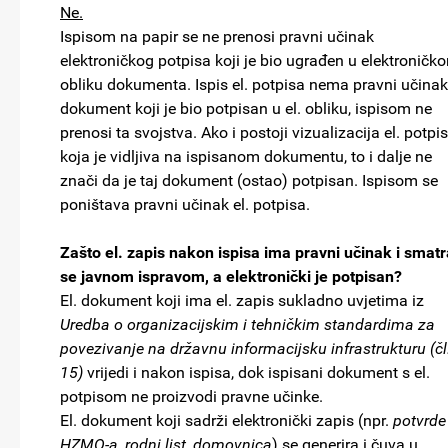
Ne.
Ispisom na papir se ne prenosi pravni učinak
elektroničkog potpisa koji je bio ugrađen u elektroničk
obliku dokumenta. Ispis el. potpisa nema pravni učinak
dokument koji je bio potpisan u el. obliku, ispisom ne
prenosi ta svojstva. Ako i postoji vizualizacija el. potpi
koja je vidljiva na ispisanom dokumentu, to i dalje ne
znači da je taj dokument (ostao) potpisan. Ispisom se
poništava pravni učinak el. potpisa.
Zašto el. zapis nakon ispisa ima pravni učinak i smatr
se javnom ispravom, a elektronički je potpisan?
El. dokument koji ima el. zapis sukladno uvjetima iz
Uredba o organizacijskim i tehničkim standardima za
povezivanje na državnu informacijsku infrastrukturu (čl
15)
vrijedi i nakon ispisa, dok ispisani dokument s el.
potpisom ne proizvodi pravne učinke.
El. dokument koji sadrži elektronički zapis (npr.
potvrde
HZMO-a, rodni list, domovnica
) se generira i čuva u