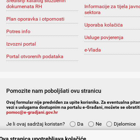
Središnji katalog službenih
dokumenata RH
Informacije za tijela javn
sektora
Plan oporavka i otpornosti
Uporaba kolačića
Potres info
Usluge povjerenja
Izvozni portal
e-Vlada
Portal otvorenih podataka
Pomozite nam poboljšati ovu stranicu
Ovaj formular nije predviđen za upite korisnika. Za eventualna pitan
vezi s uslugama dostupnim na portalu e-Građani, možete se obratiti
pomoc@e-gradjani.gov.hr
Je li ovaj sadržaj koristan?
Da
Ne
Djelomice
Vaš prijedlog ili komentar:
Ova stranica upotrebljava kolačiće