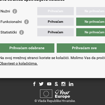
Nužni
Prihvaćam
Ne prihvaćam
Funkcionalni
Prihvaćam
Ne prihvaćam
Vaša e-adresa:
Statistički
Prihvaćam
Ne prihvaćam
Prihvaćam odabrane
Prihvaćam sve
Na ovoj mrežnoj stranci koriste se kolačići. Molimo Vas da proči
Obavijest o kolačićima.
© Vlada Republike Hrvatske.