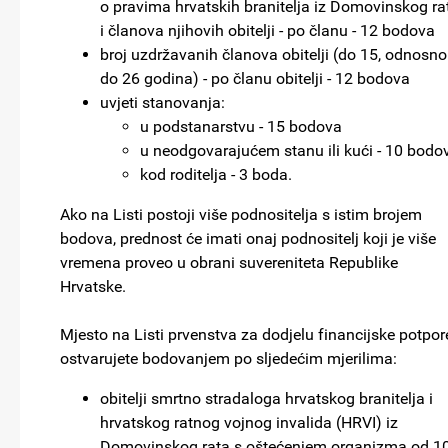
o pravima hrvatskih branitelja iz Domovinskog ra
i članova njihovih obitelji - po članu - 12 bodova
broj uzdržavanih članova obitelji (do 15, odnosno
do 26 godina) - po članu obitelji - 12 bodova
uvjeti stanovanja:
u podstanarstvu - 15 bodova
u neodgovarajućem stanu ili kući - 10 bodo
kod roditelja - 3 boda.
Ako na Listi postoji više podnositelja s istim brojem
bodova, prednost će imati onaj podnositelj koji je više
vremena proveo u obrani suvereniteta Republike
Hrvatske.
Mjesto na Listi prvenstva za dodjelu financijske potpor
ostvarujete bodovanjem po sljedećim mjerilima:
obitelji smrtno stradaloga hrvatskog branitelja i
hrvatskog ratnog vojnog invalida (HRVI) iz
Domovinskog rata s oštećenjem organizma od 1