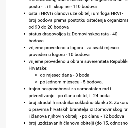
posto - I. i II. skupine - 110 bodova
ostali HRVI i članovi uže obitelji umrloga HRVI -
broj bodova prema postotku oštećenja organizma
od 90 do 20 bodova
status dragovoljca iz Domovinskog rata - 40
bodova
vrijeme provedeno u logoru - za svaki mjesec
proveden u logoru - 10 bodova
vrijeme provedeno u obrani suvereniteta Republik
Hrvatske:
do mjesec dana - 3 boda
po jednom mjesecu - 5 bodova.
trajna nesposobnost za samostalan rad i
privređivanje - po članu obitelji - 24 boda
broj stradalih srodnika sukladno članku 8. Zakon
o pravima hrvatskih branitelja iz Domovinskog ra
i članova njihovih obitelji - po članu - 12 bodova
broj uzdržavanih članova obitelji (do 15, odnosno