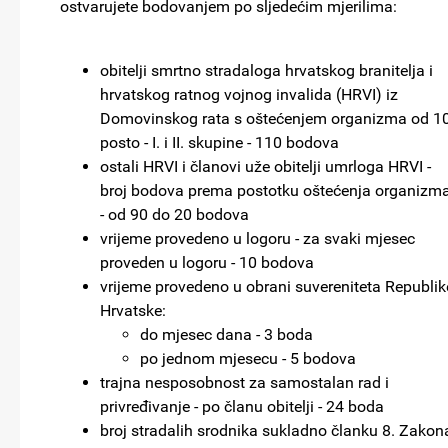
ostvarujete bodovanjem po sljedećim mjerilima:
obitelji smrtno stradaloga hrvatskog branitelja i
hrvatskog ratnog vojnog invalida (HRVI) iz
Domovinskog rata s oštećenjem organizma od 1
posto - I. i II. skupine - 110 bodova
ostali HRVI i članovi uže obitelji umrloga HRVI -
broj bodova prema postotku oštećenja organizm
- od 90 do 20 bodova
vrijeme provedeno u logoru - za svaki mjesec
proveden u logoru - 10 bodova
vrijeme provedeno u obrani suvereniteta Republik
Hrvatske:
do mjesec dana - 3 boda
po jednom mjesecu - 5 bodova
trajna nesposobnost za samostalan rad i
privređivanje - po članu obitelji - 24 boda
broj stradalih srodnika sukladno članku 8. Zakon