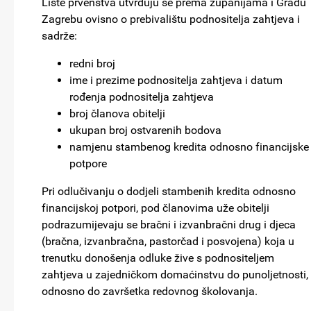
Liste prvenstva utvrđuju se prema županijama i Gradu
Zagrebu ovisno o prebivalištu podnositelja zahtjeva i
sadrže:
redni broj
ime i prezime podnositelja zahtjeva i datum
rođenja podnositelja zahtjeva
broj članova obitelji
ukupan broj ostvarenih bodova
namjenu stambenog kredita odnosno financijske
potpore
Pri odlučivanju o dodjeli stambenih kredita odnosno
financijskoj potpori, pod članovima uže obitelji
podrazumijevaju se bračni i izvanbračni drug i djeca
(bračna, izvanbračna, pastorčad i posvojena) koja u
trenutku donošenja odluke žive s podnositeljem
zahtjeva u zajedničkom domaćinstvu do punoljetnosti,
odnosno do završetka redovnog školovanja.