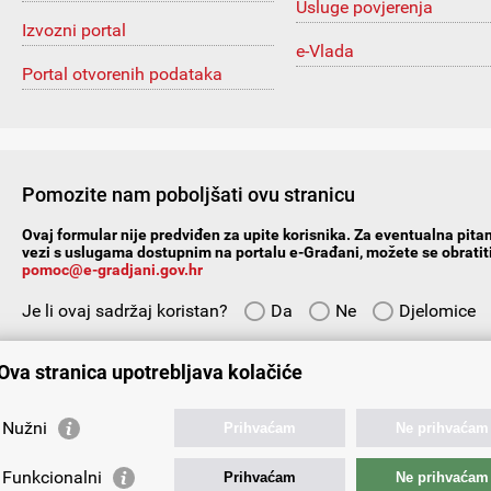
Usluge povjerenja
Izvozni portal
e-Vlada
Portal otvorenih podataka
Pomozite nam poboljšati ovu stranicu
Ovaj formular nije predviđen za upite korisnika. Za eventualna pitan
vezi s uslugama dostupnim na portalu e-Građani, možete se obratiti
pomoc@e-gradjani.gov.hr
Je li ovaj sadržaj koristan?
Da
Ne
Djelomice
Vaš prijedlog ili komentar:
Ova stranica upotrebljava kolačiće
Nužni
Prihvaćam
Ne prihvaćam
Funkcionalni
Prihvaćam
Ne prihvaćam